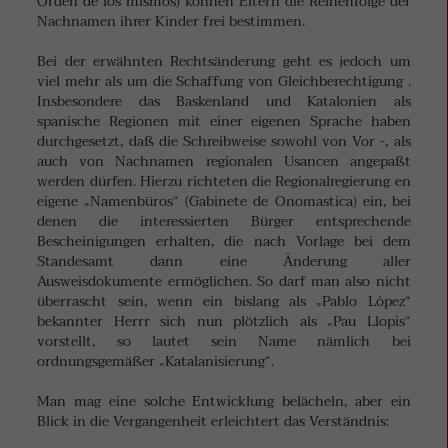
Orden de los mismos) können Eltern die Reihenfolge der
Nachnamen ihrer Kinder frei bestimmen.
Bei der erwähnten Rechtsänderung geht es jedoch um
viel mehr als um die Schaffung von Gleichberechtigung .
Insbesondere das Baskenland und Katalonien als
spanische Regionen mit einer eigenen Sprache haben
durchgesetzt, daß die Schreibweise sowohl von Vor -, als
auch von Nachnamen regionalen Usancen angepaßt
werden dürfen. Hierzu richteten die Regionalregierung en
eigene „Namenbüros“ (Gabinete de Onomastica) ein, bei
denen die interessierten Bürger entsprechende
Bescheinigungen erhalten, die nach Vorlage bei dem
Standesamt dann eine Änderung aller
Ausweisdokumente ermöglichen. So darf man also nicht
überrascht sein, wenn ein bislang als „Pablo López“
bekannter Herrr sich nun plötzlich als „Pau Llopis“
vorstellt, so lautet sein Name nämlich bei
ordnungsgemäßer „Katalanisierung“.
Man mag eine solche Entwicklung belächeln, aber ein
Blick in die Vergangenheit erleichtert das Verständnis: