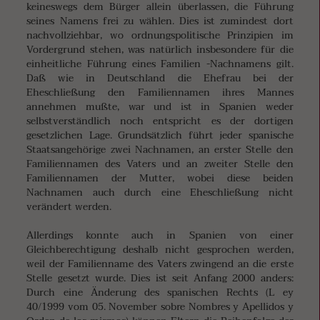
keineswegs dem Bürger allein überlassen, die Führung
seines Namens frei zu wählen. Dies ist zumindest dort
nachvollziehbar, wo ordnungspolitische Prinzipien im
Vordergrund stehen, was natürlich insbesondere für die
einheitliche Führung eines Familien -Nachnamens gilt.
Daß wie in Deutschland die Ehefrau bei der
Eheschließung den Familiennamen ihres Mannes
annehmen mußte, war und ist in Spanien weder
selbstverständlich noch entspricht es der dortigen
gesetzlichen Lage. Grundsätzlich führt jeder spanische
Staatsangehörige zwei Nachnamen, an erster Stelle den
Familiennamen des Vaters und an zweiter Stelle den
Familiennamen der Mutter, wobei diese beiden
Nachnamen auch durch eine Eheschließung nicht
verändert werden.
Allerdings konnte auch in Spanien von einer
Gleichberechtigung deshalb nicht gesprochen werden,
weil der Familienname des Vaters zwingend an die erste
Stelle gesetzt wurde. Dies ist seit Anfang 2000 anders:
Durch eine Änderung des spanischen Rechts (L ey
40/1999 vom 05. November sobre Nombres y Apellidos y