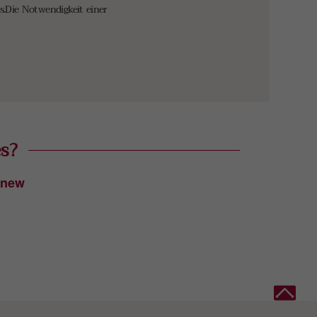
es.Die Notwendigkeit einer
es?
 new