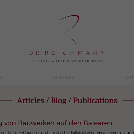
M
SERVICES
ART
Articles / Blog / Publications
ng von Bauwerken auf den Balearen
den BalearenChancen und juristische FallstrickeVor genau einem Jahr 