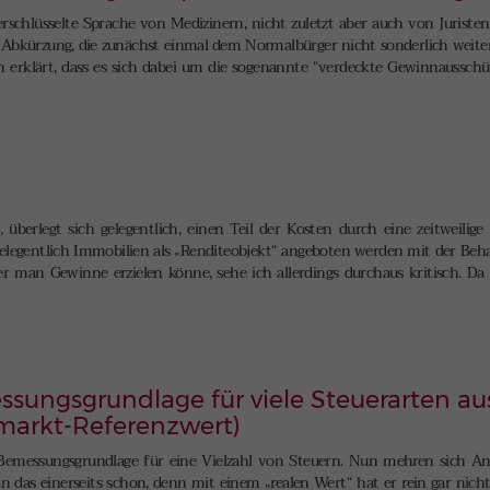
schlüsselte Sprache von Medizinern, nicht zuletzt aber auch von Juristen.
 Abkürzung, die zunächst einmal dem Normalbürger nicht sonderlich weiterhi
n erklärt, dass es sich dabei um die sogenannte “verdeckte Gewinnaussch
a
berlegt sich gelegentlich, einen Teil der Kosten durch eine zeitweilige
r gelegentlich Immobilien als „Renditeobjekt“ angeboten werden mit der Beh
r man Gewinne erzielen könne, sehe ich allerdings durchaus kritisch. Da 
ssungsgrundlage für viele Steuerarten a
markt-Referenzwert)
e Bemessungsgrundlage für eine Vielzahl von Steuern. Nun mehren sich An
 das einerseits schon, denn mit einem „realen Wert“ hat er rein gar nichts