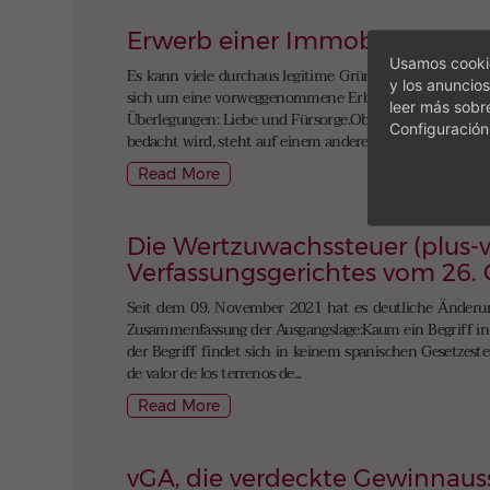
Erwerb einer Immobilie durch
Usamos cookie
Es kann viele durchaus legitime Gründe geben, um eine
y los anuncios
sich um eine vorweggenommene Erbschaft handeln, Sche
leer más sobr
Überlegungen: Liebe und Fürsorge.Ob das immer bis zum
Configuración
bedacht wird, steht auf einem anderen Blatt,...
Read More
Die Wertzuwachssteuer (plus-v
Verfassungsgerichtes vom 26.
Seit dem 09. November 2021 hat es deutliche Änderung
Zusammenfassung der Ausgangslage:Kaum ein Begriff in d
der Begriff findet sich in keinem spanischen Gesetzeste
de valor de los terrenos de...
Read More
vGA, die verdeckte Gewinnaus