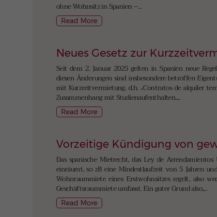
ohne Wohnsitz in Spanien –...
Read More
Neues Gesetz zur Kurzzeitver
Seit dem 2. Januar 2025 gelten in Spanien neue Regel
diesen Änderungen sind insbesondere betroffen Eigent
mit Kurzzeitvermietung, d.h. „Contratos de alquiler t
Zusammenhang mit Studienaufenthalten,...
Read More
Vorzeitige Kündigung von gew
Das spanische Mietrecht, das Ley de Arrendamientos 
einräumt, so zB eine Mindestlaufzeit von 5 Jahren und 
Wohnraummiete eines Erstwohnsitzes regelt, also we
Geschäftsraummiete umfasst. Ein guter Grund also,...
Read More