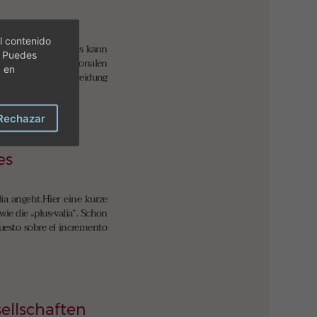
l contenido
nien einzusetzen. Es kann
. Puedes
weg von allen rationalen
c en
rreversiblen Entscheidung
Rechazar
es
a angeht.Hier eine kurze
ie die „plus-valía“. Schon
puesto sobre el incremento
ellschaften