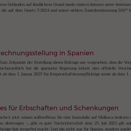
von Gebäuden auf ländlichem Grund (suelo rústico) können unter bestimm
g, die auf dem Gesetz 7/2024 und seiner siebten Zusatzbestimmung DA7ª bas
 Rechnungsstellung in Spanien
Zum Zeitpunkt der Erstellung dieses Beitrags war vorgesehen, dass die Ve
schenzeitlich hat die spanische Regierung jedoch eine offizielle Versch
ab dem 1. Januar 2027 für Körperschaftsteuerpflichtige sowie ab dem 1. J
ies für Erbschaften und Schenkungen
tsche/r jetzt wissen solltenWenn Sie eine Immobilie auf Mallorca besitzen
zu übertragen –, gibt es gute Nachrichten:Seit dem 25. Juli 2025 gilt a
örige fast steuerfrei macht. Und das nicht nur für Spanier, sondern ausdr