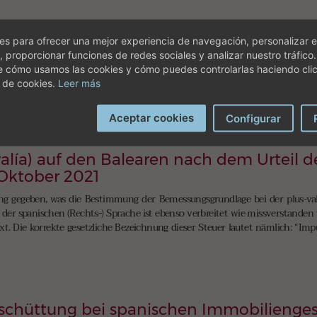
 Minderjährige in Spanien
s para ofrecer una mejor experiencia de navegación, personalizar e
n Minderjährigen als (zumindest Mit-) Eigentümer einer Immobilie in Spa
, proporcionar funciones de redes sociales y analizar nuestro tráfico
nkung, aber auch zur Vermeidung einer Vermögenssteuer, oft aber auch, 
e cómo usamos las cookies y cómo puedes controlarlas haciendo cli
 Ende durchdacht und sinnvoll ist und die wirkliche Tragweiter einer so i
 de cookies.
Leer más
Aceptar cookies
Configurar
alía) auf den Balearen nach dem Urteil d
 Oktober 2021
 gegeben, was die Bestimmung der Bemessungsgrundlage bei der plus-valí
er spanischen (Rechts-) Sprache ist ebenso verbreitet wie missverstanden w
xt. Die korrekte gesetzliche Bezeichnung dieser Steuer lautet nämlich: “Im
schüttung bei spanischen Immobilienges