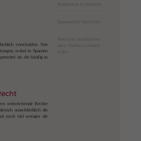
Residencia in Spanien
Spanisches Mietrecht
Was man mindestens
heblich verschärfen. Von
über Mallorca wissen
tungen, wobei in Spanien
sollte
emeint ist, die häufig in
Recht
ern weitreichende Rechte
ktisch ausschließlich die
nd noch viel weniger die