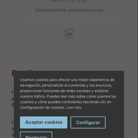
+34 673 17 37 97
herbrandt@dr-reichmann.com
Estudios
Usamos cookies para ofrecer una mejor experiencia de
navegación, personalizar el contenido y los anuncios,
proporcionar funciones de redes sociales y analizar
Actualmente cursando
: MBA Máster en dirección y
nuestro tráfico. Puedes leer más sobre cómo usamos las
administración de empresa | EAE Business School,
cookies y cómo puedes controlarlas haciendo clic en
Barcelona, España
Configuración de cookies.
Leer más
Licenciatura (B.A.) en Management
Aceptar cookies
Configurar
(e
specialidad
Turismo y Gestión de Eventos
) |
International School of Management, Colonia, Alemania
Rechazar