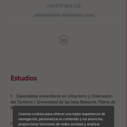
+34 678 454 116
cabanero@dr-reichmann.com
Estudios
Especialista universitaria en Urbanismo y Ordenación
del Territorio | Universidad de las Islas Baleares, Palma de
Mallorca
Usamos cookies para ofrecer una mejor experiencia de
navegación, personalizar el contenido y los anuncios,
Diploma in Public Service Interpreting (DPSI). Legal
proporcionar funciones de redes sociales y analizar