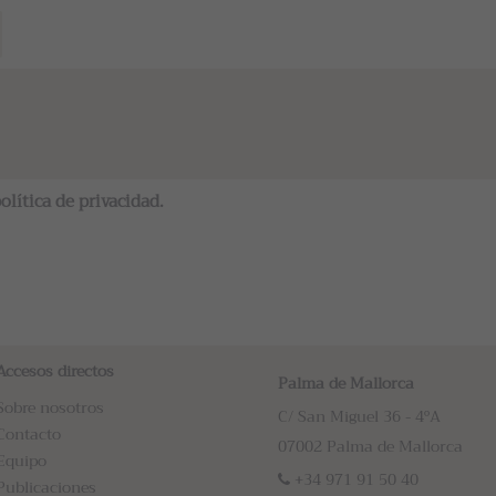
olítica de privacidad
.
Accesos directos
Palma de Mallorca
Sobre nosotros
C/ San Miguel 36 - 4ºA
Contacto
07002 Palma de Mallorca
Equipo
+34 971 91 50 40
Publicaciones