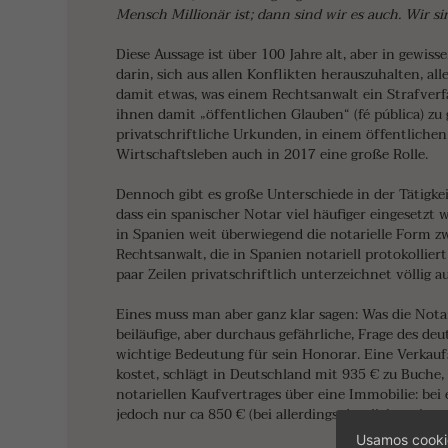
Mensch Millionär ist; dann sind wir es auch. Wir 
Diese Aussage ist über 100 Jahre alt, aber in gewiss
darin, sich aus allen Konflikten herauszuhalten, a
damit etwas, was einem Rechtsanwalt ein Strafver
ihnen damit „öffentlichen Glauben“ (fé pública) zu
privatschriftliche Urkunden, in einem öffentlichen 
Wirtschaftsleben auch in 2017 eine große Rolle.
Dennoch gibt es große Unterschiede in der Tätigke
dass ein spanischer Notar viel häufiger eingesetzt w
in Spanien weit überwiegend die notarielle Form zw
Rechtsanwalt, die in Spanien notariell protokolli
paar Zeilen privatschriftlich unterzeichnet völlig a
Eines muss man aber ganz klar sagen: Was die Notar
beiläufige, aber durchaus gefährliche, Frage des d
wichtige Bedeutung für sein Honorar. Eine Verkauf
kostet, schlägt in Deutschland mit 935 € zu Buche, 
notariellen Kaufvertrages über eine Immobilie: bei
jedoch nur ca 850 € (bei allerdings deutlich geringer
Usamos cookie