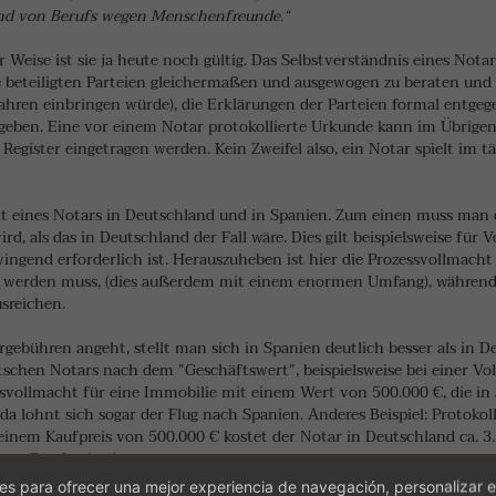
sind von Berufs wegen Menschenfreunde.“
er Weise ist sie ja heute noch gültig. Das Selbstverständnis eines Not
lle beteiligten Parteien gleichermaßen und ausgewogen zu beraten und 
fahren einbringen würde), die Erklärungen der Parteien formal entg
 geben. Eine vor einem Notar protokollierte Urkunde kann im Übrigen 
Register eingetragen werden. Kein Zweifel also, ein Notar spielt im t
it eines Notars in Deutschland und in Spanien. Zum einen muss man 
ird, als das in Deutschland der Fall wäre. Dies gilt beispielsweise für
ingend erforderlich ist. Herauszuheben ist hier die Prozessvollmacht
ert werden muss, (dies außerdem mit einem enormen Umfang), während
usreichen.
gebühren angeht, stellt man sich in Spanien deutlich besser als in D
eutschen Notars nach dem ”Geschäftswert”, beispielsweise bei einer Vo
svollmacht für eine Immobilie mit einem Wert von 500.000 €, die in 
da lohnt sich sogar der Flug nach Spanien. Anderes Beispiel: Protokol
 einem Kaufpreis von 500.000 € kostet der Notar in Deutschland ca. 3
em Service (s.u.).
s para ofrecer una mejor experiencia de navegación, personalizar e