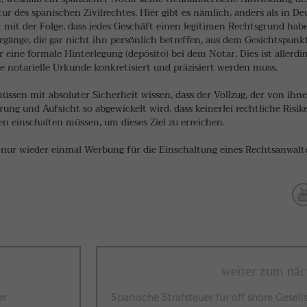
ur des spanischen Zivilrechtes. Hier gibt es nämlich, anders als in De
cht mit der Folge, dass jedes Geschäft einen legitimen Rechtsgrund h
orgänge, die gar nicht ihn persönlich betreffen, aus dem Gesichtspunk
r eine formale Hinterlegung (depósito) bei dem Notar. Dies ist allerdi
 notarielle Urkunde konkretisiert und präzisiert werden muss.
üssen mit absoluter Sicherheit wissen, dass der Vollzug, der von ihn
ung und Aufsicht so abgewickelt wird, dass keinerlei rechtliche Risike
n einschalten müssen, um dieses Ziel zu erreichen.
er nur wieder einmal Werbung für die Einschaltung eines Rechtsanwal
weiter zum näc
er
Spanische Strafsteuer für off shore Gesel