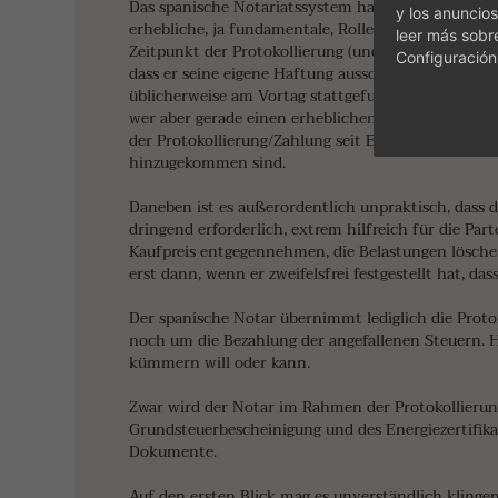
Das spanische Notariatssystem hat zwei, allerdings
y los anuncios
erhebliche, ja fundamentale, Rolle spielen. Zum 
leer más sobr
Zeitpunkt der Protokollierung (und damit auch im Z
Configuración
dass er seine eigene Haftung ausschließt und refe
üblicherweise am Vortag stattgefunden hat (der sic
wer aber gerade einen erheblichen Kaufpreis bezahl
der Protokollierung/Zahlung seit Einsichtnahme 
hinzugekommen sind.
Daneben ist es außerordentlich unpraktisch, dass 
dringend erforderlich, extrem hilfreich für die P
Kaufpreis entgegennehmen, die Belastungen löschen
erst dann, wenn er zweifelsfrei festgestellt hat, d
Der spanische Notar übernimmt lediglich die Proto
noch um die Bezahlung der angefallenen Steuern. Hi
kümmern will oder kann.
Zwar wird der Notar im Rahmen der Protokollierun
Grundsteuerbescheinigung und des Energiezertifikat
Dokumente.
Auf den ersten Blick mag es unverständlich klinge