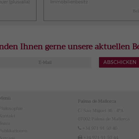
er (plusvalía)
Immobilienbesitz
Bei
nden Ihnen gerne unsere aktuellen Be
ABSCHICKEN
Menü
Palma de Mallorca
Philosophie
C/ San Miguel 36 - 4ºA
Kontakt
07002 Palma de Mallorca
Team
+34 971 91 50 40
Publikationen
+34 971 91 50 44
Beiträge