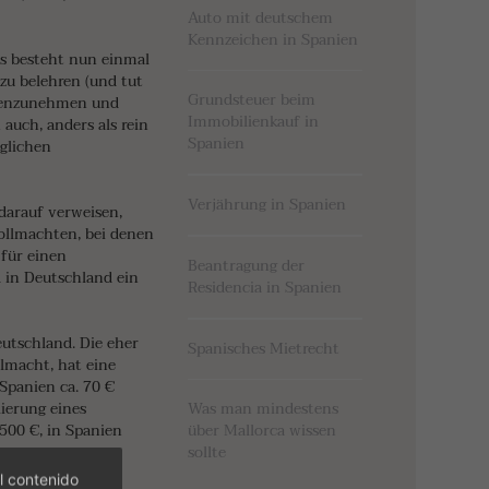
Auto mit deutschem
Kennzeichen in Spanien
ars besteht nun einmal
zu belehren (und tut
Grundsteuer beim
egenzunehmen und
Immobilienkauf in
auch, anders als rein
Spanien
äglichen
Verjährung in Spanien
darauf verweisen,
 Vollmachten, bei denen
 für einen
Beantragung der
 in Deutschland ein
Residencia in Spanien
eutschland. Die eher
Spanisches Mietrecht
llmacht, hat eine
Spanien ca. 70 €
lierung eines
Was man mindestens
.500 €, in Spanien
über Mallorca wissen
sollte
l contenido