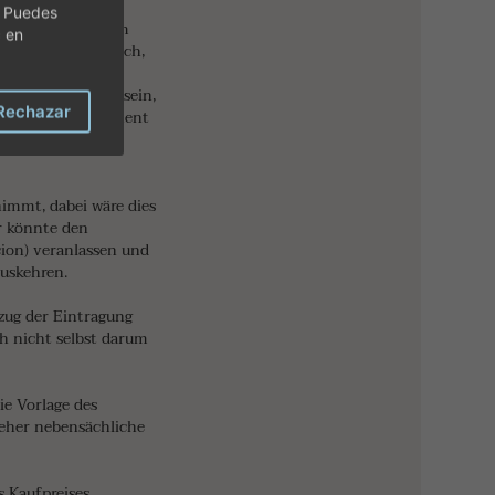
nen eine ganz
. Puedes
des Grundbuchs zum
c en
t sogar kategorisch,
rundbuch, die
”Risikozeitraum” sein,
Rechazar
 dass genau im Moment
ken im Grundbuch
nimmt, dabei wäre dies
r könnte den
ion) veranlassen und
auskehren.
zug der Eintragung
ch nicht selbst darum
e Vorlage des
 eher nebensächliche
s Kaufpreises