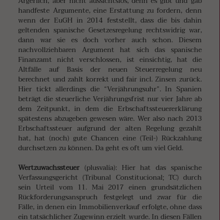
Ärgerlich, aber nicht aussichtslos, denn es gibt und gab
handfeste Argumente, eine Erstattung zu fordern, denn
wenn der EuGH in 2014 feststellt, dass die bis dahin
geltenden spanische Gesetzesregelung rechtswidrig war,
dann war sie es doch vorher auch schon. Diesem
nachvollziehbaren Argument hat sich das spanische
Finanzamt nicht verschlossen, ist einsichtig, hat die
Altfälle auf Basis der neuen Steuerregelung neu
berechnet und zahlt korrekt und fair incl. Zinsen zurück.
Hier tickt allerdings die “Verjährungsuhr”. In Spanien
beträgt die steuerliche Verjährungsfrist nur vier Jahre ab
dem Zeitpunkt, in dem die Erbschaftssteuererklärung
spätestens abzugeben gewesen wäre. Wer also nach 2013
Erbschaftssteuer aufgrund der alten Regelung gezahlt
hat, hat (noch) gute Chancen eine (Teil-) Rückzahlung
durchsetzen zu können. Da geht es oft um viel Geld.
Wertzuwachssteuer
(plusvalía): Hier hat das spanische
Verfassungsgericht (Tribunal Constitucional; TC) durch
sein Urteil vom 11. Mai 2017 einen grundsätzlichen
Rückforderungsanspruch festgelegt und zwar für die
Fälle, in denen ein Immobilienverkauf erfolgte, ohne dass
ein tatsächlicher Zugewinn erzielt wurde. In diesen Fällen