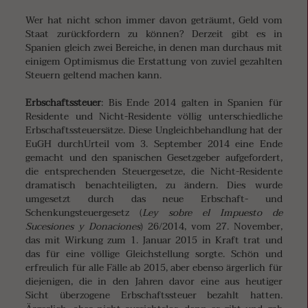
Wer hat nicht schon immer davon geträumt, Geld vom
Staat zurückfordern zu können? Derzeit gibt es in
Spanien gleich zwei Bereiche, in denen man durchaus mit
einigem Optimismus die Erstattung von zuviel gezahlten
Steuern geltend machen kann.
Erbschaftssteuer
: Bis Ende 2014 galten in Spanien für
Residente und Nicht-Residente völlig unterschiedliche
Erbschaftssteuersätze. Diese Ungleichbehandlung hat der
EuGH durchUrteil vom 3. September 2014 eine Ende
gemacht und den spanischen Gesetzgeber aufgefordert,
die entsprechenden Steuergesetze, die Nicht-Residente
dramatisch benachteiligten, zu ändern. Dies wurde
umgesetzt durch das neue Erbschaft- und
Schenkungsteuergesetz (
Ley sobre el Impuesto de
Sucesiones y Donaciones
) 26/2014, vom 27. November,
das mit Wirkung zum 1. Januar 2015 in Kraft trat und
das für eine völlige Gleichstellung sorgte. Schön und
erfreulich für alle Fälle ab 2015, aber ebenso ärgerlich für
diejenigen, die in den Jahren davor eine aus heutiger
Sicht überzogene Erbschaftssteuer bezahlt hatten.