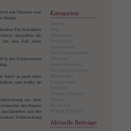
Kategorien
Urteil aus Navarra vom
u finden.
Beitrag
Blog
cheiden: Ein Schuldner
Allgemeines
eitete daraufhin die
Rechtliches
 für den Fall einer
Grundwissen
.
Der Immobilienkauf
Alles zum
 50 % des Schätzwertes
Immobilienbesitz
rig.
Die Hausdokumente
Banken und
e hatte ja nach ihrer
Finanzierung
alten; nun wollte sie
Erbrecht
Gesellschaftsrecht
Steuern
llstreckung ein. Sein
Bei Gericht
gentümerin des Hauses
PUBLIKATIONEN
i das Darlehen mit der
weitere Vollstreckung
Aktuelle Beiträge