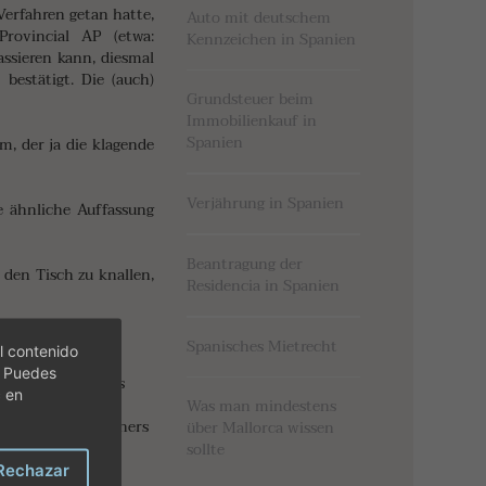
Verfahren getan hatte,
Auto mit deutschem
rovincial AP (etwa:
Kennzeichen in Spanien
assieren kann, diesmal
 bestätigt. Die (auch)
Grundsteuer beim
Immobilienkauf in
Spanien
m, der ja die klagende
Verjährung in Spanien
ne ähnliche Auffassung
Beantragung der
 den Tisch zu knallen,
Residencia in Spanien
Spanisches Mietrecht
l contenido
. Puedes
eitenden Beschluss
c en
Was man mindestens
eresse des Schuldners
über Mallorca wissen
ermögen des
sollte
Rechazar