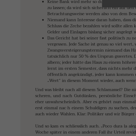
Keine Bank wird mehr so dumm seien, sich s
zu lassen; da wird sich sicherlich ein auf den
Betrachtungsweise werden also von dem Besch
Niemand kann Interesse daran haben, dass di
Schluss die Zeche bezahlen wird sollte allen 
Gelder und Einlagen bislang sicher angelegt 
Das Gericht hat bei seiner fast politisch z
vergessen. Jede Sache ist genau so viel wert,
Zwangsversteigerungstermin niemand das Haus
tatsächlich nur 50 % des Ursprun gswertes. D
albern; jeder hätte das Haus zu einem höhere
lernt im ersten Semester, dass nichts mehr d
öffentlich angekündigt, jeder kann kommen un
„Wert“ in diesem Moment wieder, auch wenn 
Und was bleibt nach all diesem Schlamassel? Die n
scheren, und nach Gutdünken, persönliche Einsch
eher unwahrscheinlich. Aber es gehört nun einmal 
erst einmal nac h einem Schuldigen zu suchen, d
auch wieder Wahlen. Klar: Politiker und wir Bürger 
Und so kam es schliesslich auch. „Poco dura la ale
Woche später in einem anderen Fall ihr Urteil revid