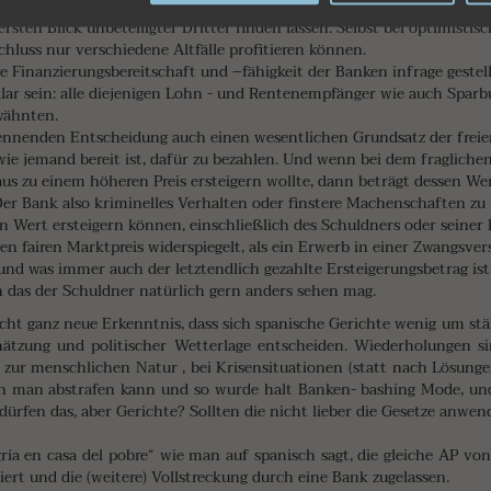
elbst das Eigentum der Immobilie im Rahmen der Zwangsversteigerun
 ersten Blick unbeteiligter Dritter finden lassen. Selbst bei optimistisc
luss nur verschiedene Altfälle profitieren können.
e Finanzierungsbereitschaft und –fähigkeit der Banken infrage gestel
klar sein: alle diejenigen Lohn - und Rentenempfänger wie auch Sparbu
wähnten.
u nennenden Entscheidung auch einen wesentlichen Grundsatz der frei
 wie jemand bereit ist, dafür zu bezahlen. Und wenn bei dem fragliche
 zu einem höheren Preis ersteigern wollte, dann beträgt dessen Wer
er Bank also kriminelles Verhalten oder finstere Machenschaften zu u
n Wert ersteigern können, einschließlich des Schuldners oder seiner 
en fairen Marktpreis widerspiegelt, als ein Erwerb in einer Zwangsver
d was immer auch der letztendlich gezahlte Ersteigerungsbetrag ist,
das der Schuldner natürlich gern anders sehen mag.
icht ganz neue Erkenntnis, dass sich spanische Gerichte wenig um s
ätzung und politischer Wetterlage entscheiden. Wiederholungen si
zur menschlichen Natur , bei Krisensituationen (statt nach Lösunge
en man abstrafen kann und so wurde halt Banken- bashing Mode, un
dürfen das, aber Gerichte? Sollten die nicht lieber die Gesetze anwe
gría en casa del pobre“ wie man auf spanisch sagt, die gleiche AP vo
iert und die (weitere) Vollstreckung durch eine Bank zugelassen.