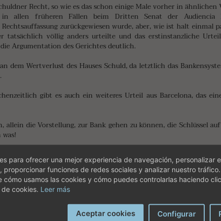
chuldner Recht, so wie es das schon einige Male vorher in ähnlichen 
in allen früheren Fällen beim Dritten Senat der Audiencia P
 Rechtsauffassung zurückgewiesen wurde, aber, wie ist halt einmal p
tatsächlich völlig anders urteilte und das erstinstanzliche Urteil
 die Argumentation des Gerichtes deutlich.
t an dem Wertverlust des Hauses Schuld, da letztlich das Bankensyste
.
chenzeitlich gibt es auch ein weiteres Urteil aus Barcelona, das ei
 allein die Vorstellung, zur Bank gehen zu können, die Schlüssel auf
 was!
ht stand:
s para ofrecer una mejor experiencia de navegación, personalizar e
, proporcionar funciones de redes sociales y analizar nuestro tráfico
 Urteil (sentencia), sondern um einen einfachen lediglich verfahrensl
e cómo usamos las cookies y cómo puedes controlarlas haciendo cli
hätzt werden.
 de cookies.
Leer más
ung bliebe, haben die Banken einen leichten Ausweg, der nicht im Int
ypothekenvollstreckung verzichten und erst einmal in das sonstige V
Aceptar cookies
Configurar