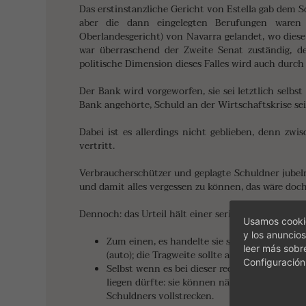
Das erstinstanzliche Gericht von Estella gab dem S
aber die dann eingelegten Berufungen waren 
Oberlandesgericht) von Navarra gelandet, wo diese
war überraschend der Zweite Senat zuständig, der 
politische Dimension dieses Falles wird auch durch
Der Bank wird vorgeworfen, sie sei letztlich selbs
Bank angehörte, Schuld an der Wirtschaftskrise sei
Dabei ist es allerdings nicht geblieben, denn zwis
vertritt.
Verbraucherschützer und geplagte Schuldner jubeln,
und damit alles vergessen zu können, das wäre doch
Dennoch: das Urteil hält einer seriösen Analyse nic
Usamos cookie
y los anuncios
Zum einen, es handelte sie sich nicht um ein
leer más sobr
(auto); die Tragweite sollte also nicht übersc
Configuración
Selbst wenn es bei dieser rechtlichen Bewert
liegen dürfte: sie können nämlich auf die H
Schuldners vollstrecken.