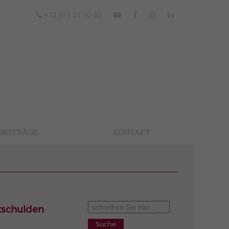
+34 971 91 50 40
BEITRÄGE
KONTAKT
tschulden
Suche