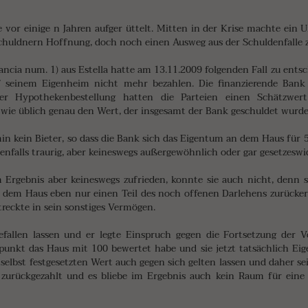
te vor einige n Jahren aufger üttelt. Mitten in der Krise machte ein 
huldnern Hoffnung, doch noch einen Ausweg aus der Schuldenfalle z
tancia num. 1) aus Estella hatte am 13.11.2009 folgenden Fall zu ents
 seinem Eigenheim nicht mehr bezahlen. Die finanzierende Bank l
r Hypothekenbestellung hatten die Parteien einen Schätzwert
, wie üblich genau den Wert, der insgesamt der Bank geschuldet wurde
in kein Bieter, so dass die Bank sich das Eigentum an dem Haus für
llenfalls traurig, aber keineswegs außergewöhnlich oder gar gesetzeswid
Ergebnis aber keineswegs zufrieden, konnte sie auch nicht, denn si
em Haus eben nur einen Teil des noch offenen Darlehens zurückerh
reckte in sein sonstiges Vermögen.
fallen lassen und er legte Einspruch gegen die Fortsetzung der Vo
unkt das Haus mit 100 bewertet habe und sie jetzt tatsächlich Ei
selbst festgesetzten Wert auch gegen sich gelten lassen und daher se
urückgezahlt und es bliebe im Ergebnis auch kein Raum für eine 