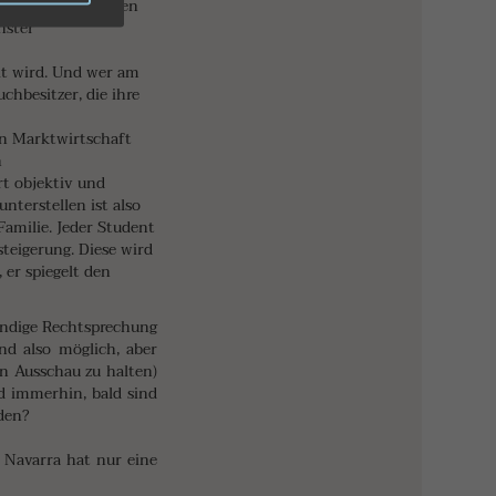
g selbst zuschlagen
hster
lt wird. Und wer am
chbesitzer, die ihre
en Marktwirtschaft
n
t objektiv und
nterstellen ist also
Familie. Jeder Student
steigerung. Diese wird
 er spiegelt den
tändige Rechtsprechung
nd also möglich, aber
n Ausschau zu halten)
d immerhin, bald sind
nden?
n Navarra hat nur eine