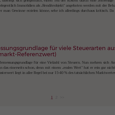
berlegt sich gelegentlich, einen Teil der Kosten durch eine zeitweilige
r gelegentlich Immobilien als „Renditeobjekt“ angeboten werden mit der Beh
r man Gewinne erzielen könne, sehe ich allerdings durchaus kritisch. Da 
ssungsgrundlage für viele Steuerarten a
markt-Referenzwert)
e Bemessungsgrundlage für eine Vielzahl von Steuern. Nun mehren sich An
 das einerseits schon, denn mit einem „realen Wert“ hat er rein gar nichts
sterwert liegt in aller Regel bei nur 15-40 % des tatsächlichen Marktwerte
1
2
>>