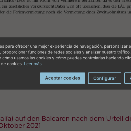
Urbanos (LAU) ist mit Recht von Vermietern gefürchtet, da es den Miet
ein gesetzliches Vorkaufsrecht.Dabei wird oft übersehen, dass die LAU pra
der die Ferienvermietung noch die Vermietung eines Zweitwohnsitzes u
s para ofrecer una mejor experiencia de navegación, personalizar e
, proporcionar funciones de redes sociales y analizar nuestro tráfico
 Minderjährige in Spanien
e cómo usamos las cookies y cómo puedes controlarlas haciendo cli
 de cookies.
Leer más
n Minderjährigen als (zumindest Mit-) Eigentümer einer Immobilie in Spa
nkung, aber auch zur Vermeidung einer Vermögenssteuer, oft aber auch, 
 Ende durchdacht und sinnvoll ist und die wirkliche Tragweiter einer so i
Aceptar cookies
Configurar
alía) auf den Balearen nach dem Urteil d
 Oktober 2021