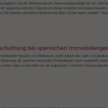
 gegeben, was die Bestimmung der Bemessungsgrundlage bei der plus-valí
er spanischen (Rechts-) Sprache ist ebenso verbreitet wie missverstanden w
xt. Die korrekte gesetzliche Bezeichnung dieser Steuer lautet nämlich: “Im
schüttung bei spanischen Immobilienges
schlüsselte Sprache von Medizinern, nicht zuletzt aber auch von Juristen.
 Abkürzung, die zunächst einmal dem Normalbürger nicht sonderlich weiterhi
n erklärt, dass es sich dabei um die sogenannte “verdeckte Gewinnaussch
a