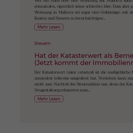
Wer ein Haus oder eine Wohnung auf Mallorca kauft, ü
reinzuholen, eigentlich keine schlechte Idee. Dass abe
Wohnung in Mallorca sei sogar eine Geldanlage, mit de
Kosten und Steuern zu berücksichtigen...
Mehr Lesen
Steuern
Hat der Katasterwert als Beme
(Jetzt kommt der Immobilien
Der Katasterwert (valor catastral) ist die maßgeblich
zumindest teilweise ausgedient hat. Verstehen kann man
nicht zum Nachteil des Steuerzahlers war, denn der Kata
Neugestaltung erkannten man...
Mehr Lesen