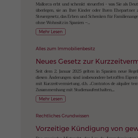
Mallorca erbt und schenkt steuerfrei - was Sie als Deu
überlegen, sie an Ihre Kinder oder Ihren Ehepartner z
Steuergesetz, das Erben und Schenken für Familienangeh
ohne Wohnsitz in Spanien –...
Mehr Lesen
Alles zum Immobilienbesitz
Neues Gesetz zur Kurzzeitver
Seit dem 2. Januar 2025 gelten in Spanien neue Regel
diesen Änderungen sind insbesondere betroffen Eigent
mit Kurzzeitvermietung, d.h. „Contratos de alquiler t
Zusammenhang mit Studienaufenthalten,...
Mehr Lesen
Rechtliches Grundwissen
Vorzeitige Kündigung von gew