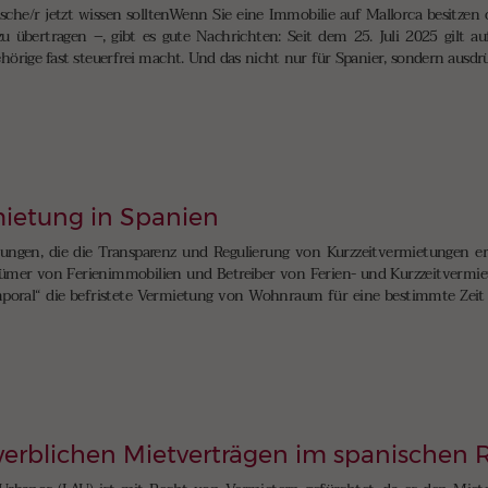
tsche/r jetzt wissen solltenWenn Sie eine Immobilie auf Mallorca besitzen
u übertragen –, gibt es gute Nachrichten: Seit dem 25. Juli 2025 gilt a
örige fast steuerfrei macht. Und das nicht nur für Spanier, sondern ausdr
mietung in Spanien
ungen, die die Transparenz und Regulierung von Kurzzeitvermietungen er
ümer von Ferienimmobilien und Betreiber von Ferien- und Kurzzeitvermie
emporal“ die befristete Vermietung von Wohnraum für eine bestimmte Zeit g
erblichen Mietverträgen im spanischen 