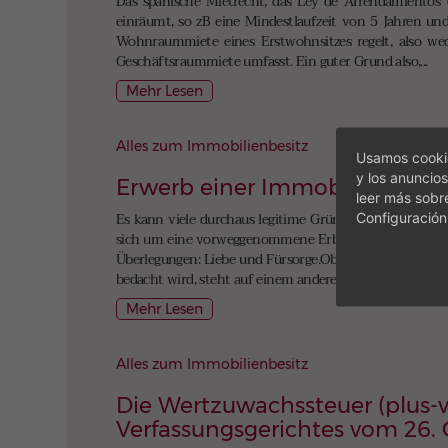
Das spanische Mietrecht, das Ley de Arrendamientos 
einräumt, so zB eine Mindestlaufzeit von 5 Jahren und 
Wohnraummiete eines Erstwohnsitzes regelt, also we
Geschäftsraummiete umfasst. Ein guter Grund also,...
Mehr Lesen
Alles zum Immobilienbesitz
Usamos cookie
y los anuncios
Erwerb einer Immobilie durch
leer más sobr
Configuración
Es kann viele durchaus legitime Gründe geben, um eine
sich um eine vorweggenommene Erbschaft handeln, Sche
Überlegungen: Liebe und Fürsorge.Ob das immer bis zum
bedacht wird, steht auf einem anderen Blatt,...
Mehr Lesen
Alles zum Immobilienbesitz
Die Wertzuwachssteuer (plus-v
Verfassungsgerichtes vom 26.