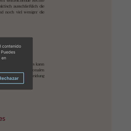
ern weitreichende Rechte
ktisch ausschließlich die
nd noch viel weniger die
l contenido
. Puedes
c en
nien einzusetzen. Es kann
weg von allen rationalen
rreversiblen Entscheidung
Rechazar
es