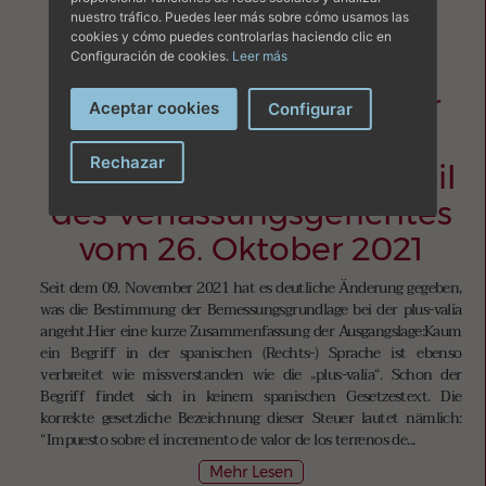
nuestro tráfico. Puedes leer más sobre cómo usamos las
cookies y cómo puedes controlarlas haciendo clic en
Alles zum Immobilienbesitz
Configuración de cookies.
Leer más
Die Wertzuwachssteuer
Aceptar cookies
Configurar
(plus-valía) auf den
Rechazar
Balearen nach dem Urteil
des Verfassungsgerichtes
vom 26. Oktober 2021
Seit dem 09. November 2021 hat es deutliche Änderung gegeben,
was die Bestimmung der Bemessungsgrundlage bei der plus-valía
angeht.Hier eine kurze Zusammenfassung der Ausgangslage:Kaum
ein Begriff in der spanischen (Rechts-) Sprache ist ebenso
verbreitet wie missverstanden wie die „plus-valía“. Schon der
Begriff findet sich in keinem spanischen Gesetzestext. Die
korrekte gesetzliche Bezeichnung dieser Steuer lautet nämlich:
“Impuesto sobre el incremento de valor de los terrenos de...
Mehr Lesen