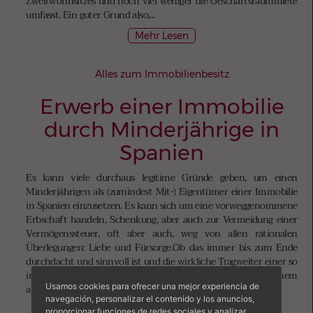
Zweitwohnsitzes und noch viel weniger die Geschäftsraummiete
umfasst. Ein guter Grund also,...
Mehr Lesen
Alles zum Immobilienbesitz
Erwerb einer Immobilie
durch Minderjährige in
Spanien
Es kann viele durchaus legitime Gründe geben, um einen
Minderjährigen als (zumindest Mit-) Eigentümer einer Immobilie
in Spanien einzusetzen. Es kann sich um eine vorweggenommene
Erbschaft handeln, Schenkung, aber auch zur Vermeidung einer
Vermögenssteuer, oft aber auch, weg von allen rationalen
Überlegungen: Liebe und Fürsorge.Ob das immer bis zum Ende
durchdacht und sinnvoll ist und die wirkliche Tragweiter einer so
irreversiblen Entscheidung bedacht wird, steht auf einem
Usamos cookies para ofrecer una mejor experiencia de
anderen Blatt,...
navegación, personalizar el contenido y los anuncios,
Mehr Lesen
proporcionar funciones de redes sociales y analizar