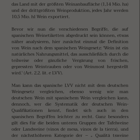
das Land mit der größten Weinanbaufläche (1,14 Mio. ha)
und der drittgrößten Weinproduktion, jedes Jahr werden
10,5 Mio. hl Wein exportiert.
Bevor wir nun die verschiedenen Begriffe, die auf
spanischen Weinetiketten abgedruckt sein können, etwas
näher analysieren, hier zunächst einmal die Definition
von Wein nach dem spanischen Weingesetz: 'Wein ist ein
natürliches Nahrungsmittel, das ausschließlich durch die
teilweise oder gänzliche Vergärung von frischen,
gepressten Weintrauben oder von Weinmost hergestellt
wird.' (Art. 2.2. lit. e LVV).
Man kann das spanische LVV nicht mit dem deutschen
Weingesetz vergleichen, ebenso wenig wie man
deutschen Wein mit spanischem Wein vergleichen kann,
dennoch, wer die Systematik der deutschen Wein-
Qualifikationen kennt, findet sich auch in den
spanischen Begriffen leichter zu recht. Ganz besonders
gilt dies für die beiden unteren Gruppen der Tafelweine
oder Landweine (vinos de mesa, vinos de la tierra), und
der nächsthöheren Kategorie der – „ Qualitä tsweine