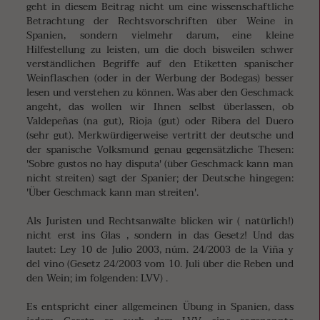
geht in diesem Beitrag nicht um eine wissenschaftliche
Betrachtung der Rechtsvorschriften über Weine in
Spanien, sondern vielmehr darum, eine kleine
Hilfestellung zu leisten, um die doch bisweilen schwer
verständlichen Begriffe auf den Etiketten spanischer
Weinflaschen (oder in der Werbung der Bodegas) besser
lesen und verstehen zu können. Was aber den Geschmack
angeht, das wollen wir Ihnen selbst überlassen, ob
Valdepeñas (na gut), Rioja (gut) oder Ribera del Duero
(sehr gut). Merkwürdigerweise vertritt der deutsche und
der spanische Volksmund genau gegensätzliche Thesen:
'Sobre gustos no hay disputa' (über Geschmack kann man
nicht streiten) sagt der Spanier; der Deutsche hingegen:
'Über Geschmack kann man streiten'.
Als Juristen und Rechtsanwälte blicken wir ( natürlich!)
nicht erst ins Glas , sondern in das Gesetz! Und das
lautet: Ley 10 de Julio 2003, núm. 24/2003 de la Viña y
del vino (Gesetz 24/2003 vom 10. Juli über die Reben und
den Wein; im folgenden: LVV) .
Es entspricht einer allgemeinen Übung in Spanien, dass