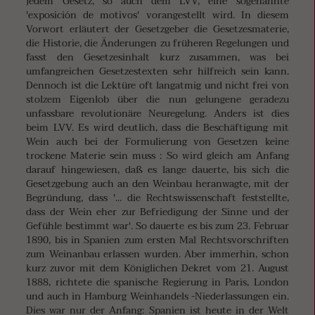
jedem Gesetz, so auch dem LVV, eine sogenannte
'exposición de motivos' vorangestellt wird. In diesem
Vorwort erläutert der Gesetzgeber die Gesetzesmaterie,
die Historie, die Änderungen zu früheren Regelungen und
fasst den Gesetzesinhalt kurz zusammen, was bei
umfangreichen Gesetzestexten sehr hilfreich sein kann.
Dennoch ist die Lektüre oft langatmig und nicht frei von
stolzem Eigenlob über die nun gelungene geradezu
unfassbare revolutionäre Neuregelung. Anders ist dies
beim LVV. Es wird deutlich, dass die Beschäftigung mit
Wein auch bei der Formulierung von Gesetzen keine
trockene Materie sein muss : So wird gleich am Anfang
darauf hingewiesen, daß es lange dauerte, bis sich die
Gesetzgebung auch an den Weinbau heranwagte, mit der
Begründung, dass '... die Rechtswissenschaft feststellte,
dass der Wein eher zur Befriedigung der Sinne und der
Gefühle bestimmt war'. So dauerte es bis zum 23. Februar
1890, bis in Spanien zum ersten Mal Rechtsvorschriften
zum Weinanbau erlassen wurden. Aber immerhin, schon
kurz zuvor mit dem Königlichen Dekret vom 21. August
1888, richtete die spanische Regierung in Paris, London
und auch in Hamburg Weinhandels -Niederlassungen ein.
Dies war nur der Anfang: Spanien ist heute in der Welt