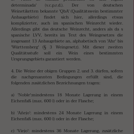
determinada' (v.c.p.r.d.). Der von deutschen
Weinetiketten bekannte 'QbA' (Qualitätswein bestimmter
Anbaugebiete) findet sich hier, allerdings etwas
komplizierter, auch im spanischen Weinrecht wieder.
Allerdings gibt das deutsche Weinrecht, anders als da s
spanische LVV, bereits im Text des Weingesetzes die
insgesamt 13 Anbaugebiete an, alphabetisch von 'Ahr' bis
'Württemberg' (§ 3 Weingesetz). Mit dieser zweiten
Qualitätsstufe soll ein Wein eines bestimmten
Ursprungsgebiets garantiert werden.
4. Die Weine der obigen Gruppen 2. und 3. dürfen, sofern
die nachgenannten Bedingungen erfüllt sind, die
folgenden zusätzlichen Bezeichnungen tragen:
a) 'Noble':mindestens 18 Monate Lagerung in einem
Eichenfaß (max. 600 l) oder in der Flasche;
b) 'Añejo': mindestens 24 Monate Lagerung in einem
Eichenfaß (max. 600 l) oder in der Flasche;
c) 'Viejo': mindestens 36 Monate Lagerung, zusätzliche