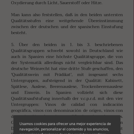
Oxydierung durch Licht, Sauerstoff oder Hitze.
Man kann also feststellen, daß in den beiden untersten
Qualitätsstufen eine weitgehende Übereinstimmung
zwischen der deutschen und der spanischen Einstufung
besteht.
5. Über den beiden in 1. bis 3. beschriebenen
Qualitätsgruppen schwebt sowohl in Deutschland wie
auch in Spanien eine höchste Qualitätsgruppe, die von
der Systematik allerdings nicht vergleichbar sind. Das
deutsche Weinrecht hat eine dritte Stufe geschaffen, den
'Qualitätswein mit Prädikat', mit insgesamt sechs
Untergruppen, aufsteigend in der Qualität: Kabinett,
Spätlese, Auslese, Beerenauslese, Trockenbeerenauslese
und Eiswein. In Spanien vollzieht sich diese
Qualitätsaufstufung innerhalb der v.c.p.r.d. mit den vier
Untergruppen: Vinos de calidad con indicación
geográfica, vinos con denominación de origen, vinos con
denominación de origen calificada, vino de pagos.
Grundsätzlich kann gesagt werden, dass sich in
Usamos cookies para ofrecer una mejor experiencia de
Deutschland die Definition der Qualitätsweine (mit
navegación, personalizar el contenido y los anuncios,