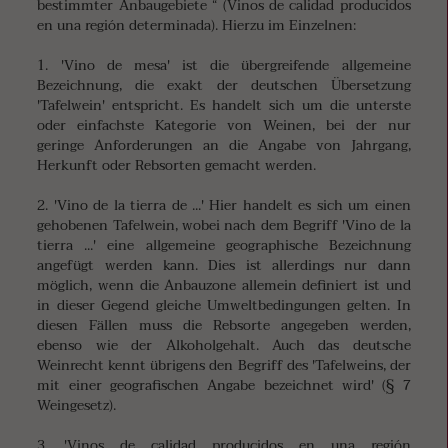
bestimmter Anbaugebiete “ (Vinos de calidad producidos
en una región determinada). Hierzu im Einzelnen:
1. 'Vino de mesa' ist die übergreifende allgemeine
Bezeichnung, die exakt der deutschen Übersetzung
'Tafelwein' entspricht. Es handelt sich um die unterste
oder einfachste Kategorie von Weinen, bei der nur
geringe Anforderungen an die Angabe von Jahrgang,
Herkunft oder Rebsorten gemacht werden.
2. 'Vino de la tierra de ...' Hier handelt es sich um einen
gehobenen Tafelwein, wobei nach dem Begriff 'Vino de la
tierra ...' eine allgemeine geographische Bezeichnung
angefügt werden kann. Dies ist allerdings nur dann
möglich, wenn die Anbauzone allemein definiert ist und
in dieser Gegend gleiche Umweltbedingungen gelten. In
diesen Fällen muss die Rebsorte angegeben werden,
ebenso wie der Alkoholgehalt. Auch das deutsche
Weinrecht kennt übrigens den Begriff des 'Tafelweins, der
mit einer geografischen Angabe bezeichnet wird' (§ 7
Weingesetz).
3. 'Vinos de calidad producidos en una región