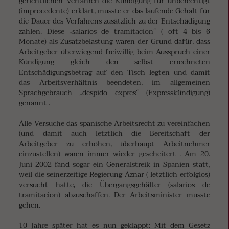
gerichtlichen Verfahren die Kündigung für unberechtigt
(improcedente) erklärt, musste er das laufende Gehalt für
die Dauer des Verfahrens zusätzlich zu der Entschädigung
zahlen. Diese „salarios de tramitacion“ ( oft 4 bis 6
Monate) als Zusatzbelastung waren der Grund dafür, dass
Arbeitgeber überwiegend freiwillig beim Ausspruch einer
Kündigung gleich den selbst errechneten
Entschädigungsbetrag auf den Tisch legten und damit
das Arbeitsverhältnis beendeten, im allgemeinen
Sprachgebrauch „despido expres“ (Expresskündigung)
genannt .
Alle Versuche das spanische Arbeitsrecht zu vereinfachen
(und damit auch letztlich die Bereitschaft der
Arbeitgeber zu erhöhen, überhaupt Arbeitnehmer
einzustellen) waren immer wieder gescheitert . Am 20.
Juni 2002 fand sogar ein Generalstreik in Spanien statt,
weil die seinerzeitige Regierung Aznar ( letztlich erfolglos)
versucht hatte, die Übergangsgehälter (salarios de
tramitacion) abzuschaffen. Der Arbeitsminister musste
gehen.
10 Jahre später hat es nun geklappt: Mit dem Gesetz