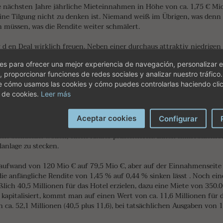
ie nächsten Jahre jährliche Mieteinnahmen in Höhe von ca. 1,75 € Mio
eine Tilgung nicht zu denken ist. Niemand weiß im Übrigen, was denn
 müssen, was die Rendite weiter schmälert.
 d en Deal wirklich freuen. Neben einer durchaus attraktiv niedrigen
weifel: Barceló sucht oder hat bereits einen Investor, der diesen Betr
s para ofrecer una mejor experiencia de navegación, personalizar e
lliger als bisher.
, proporcionar funciones de redes sociales y analizar nuestro tráfico
e cómo usamos las cookies y cómo puedes controlarlas haciendo cli
e von 3 % auf sein eingesetztes Kapital von 40.5 Mio € verspricht, 
 de cookies.
Leer más
eue Miete auf ca. 1,2 Mio. € reduz ieren. Nimmt man die 350.000 € f
Jahr und schon hat man 200.000 € pro Jahr gespart.
Aceptar cookies
Configurar
auf einer Schamfrist, aber sicherlich vor Ablauf eines Jahres, denn d
ht schlucken wollen, einen Käufer präsentieren. Einen Immobilienf
alanlage zu stecken.
aufwand von 120 Mio € auf 79,5 Mio €, aber auf der Einnahmenseite b
 die anfängliche Rendite von 1,45 % auf 0,44 % sinken lässt . Noch ei
ßlich 40,5 Millionen für das Hotel erzielen, dazu eine Miete von 350.
kapitalisiert, kommt man auf einen Wert von ca. 11,6 Millionen für d
ca. 52,1 Millionen (40,5 plus 11,6), bei tatsächlichen Ausgaben von 