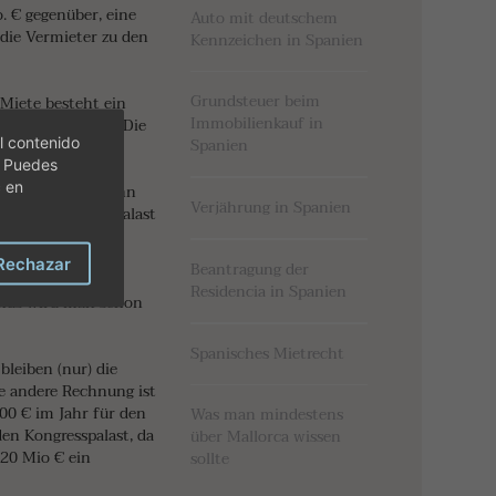
. € gegenüber, eine
Auto mit deutschem
 die Vermieter zu den
Kennzeichen in Spanien
Grundsteuer beim
 Miete besteht ein
Immobilienkauf in
ag bezahlen wird. Die
l contenido
Spanien
. Puedes
c en
würde sich die dann
Verjährung in Spanien
ür den Kongresspalast
Rechazar
Beantragung der
ie vereinbarte
Residencia in Spanien
onds wird man schon
Spanisches Mietrecht
leiben (nur) die
ne andere Rechnung ist
000 € im Jahr für den
Was man mindestens
en Kongresspalast, da
über Mallorca wissen
120 Mio € ein
sollte