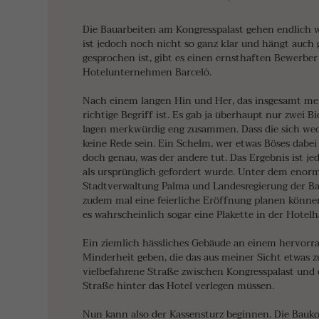
Die Bauarbeiten am Kongresspalast gehen endlich wei
ist jedoch noch nicht so ganz klar und hängt auch
gesprochen ist, gibt es einen ernsthaften Bewerber
Hotelunternehmen Barceló.
Nach einem langen Hin und Her, das insgesamt mehr a
richtige Begriff ist. Es gab ja überhaupt nur zwei 
lagen merkwürdig eng zusammen. Dass die sich wech
keine Rede sein. Ein Schelm, wer etwas Böses dabe
doch genau, was der andere tut. Das Ergebnis ist je
als ursprünglich gefordert wurde. Unter dem enor
Stadtverwaltung Palma und Landesregierung der Bale
zudem mal eine feierliche Eröffnung planen können
es wahrscheinlich sogar eine Plakette in der Hote
Ein ziemlich hässliches Gebäude an einem hervorr
Minderheit geben, die das aus meiner Sicht etwas z
vielbefahrene Straße zwischen Kongresspalast und
Straße hinter das Hotel verlegen müssen.
Nun kann also der Kassensturz beginnen. Die Bauk