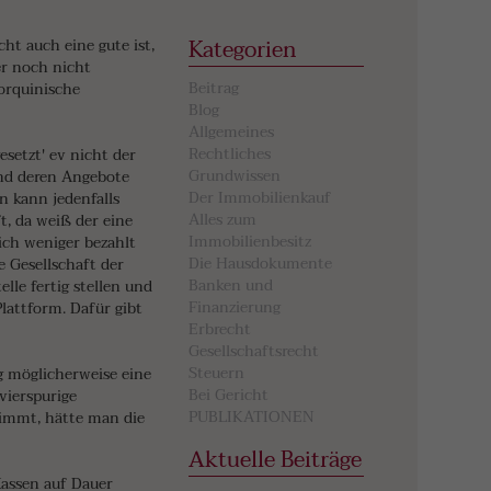
Kategorien
ht auch eine gute ist,
er noch nicht
Beitrag
lorquinische
Blog
Allgemeines
Rechtliches
esetzt' ev nicht der
Grundwissen
 und deren Angebote
Der Immobilienkauf
n kann jedenfalls
Alles zum
, da weiß der eine
Immobilienbesitz
lich weniger bezahlt
Die Hausdokumente
 Gesellschaft der
Banken und
le fertig stellen und
Finanzierung
lattform. Dafür gibt
Erbrecht
Gesellschaftsrecht
Steuern
 möglicherweise eine
Bei Gericht
vierspurige
PUBLIKATIONEN
nimmt, hätte man die
Aktuelle Beiträge
Kassen auf Dauer