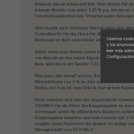
belasten, das ist schon mal klar. Dem stehen für d
schmale Rendite von unter 1,45 % p.a., bei der an 
Unterhaltungskosten bzw Versicherungen beitragen
Aber es gibt auch Gewinner: Barceló kann sich über
Vorkaufsrecht für das Hotel für 40,5 Mio. €. K ein Z
Usamos cookie
Rechnung ist doch sonnenklar: alles wird deutlich bi
y los anuncios
leer más sobr
Selbst wenn man diesem neuen Investor eine Rendit
Configuración
von Barceló an den neuen Eigentümer zu zahlende n
dazu, sind das in der Summe 1,55 Mio. € Miete im 
Man kann also darauf wetten, Barceló wird nach Abl
Mieterhöhung von 2 % im Jahr wird man sicher nic
finden, der froh ist, sein Geld in eine sichere Kapit
Dann reduziert sich zwar der ursprüngliche Gesamt
350.000 € für die Miete des Kongresspalast es, was
interessant: wenn die öffentlichen Bauherrn schlie
Kongresspalast kassieren und man Letztere mit 3 % 
s ergäbe einen Marktwert der gesamt en Anlage von 
Minusgeschäft von 67,9 Mio €.