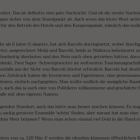
ter. Das ist definitiv eine gute Nachricht. Und ob die zweite Nachric
 ganz sicher von dem Standpunkt ab. Auch wenn das letzte Wort sich
 für den Betrieb des Hotels und den Kongresspalast, nämlich das mal
ls 6 Jahre (!) dauerte, hat sich Barceló durchgesetzt, wobei 'durchg
Bieter, ausgerechnet Meliá und Barceló, beide in Mallorca beheimatet
selseitig überboten und den Preis nach oben getrieben hätten, davo
i denkt. Zwei Super -Schwergewichte im weltweiten Tourismusgeschäft
denfalls aus der Sicht von Barceló höchst erfreulich: Barceló hat deut
men Zeitdruck haben die Investoren und Eigentümer, eine gemeinsame
aren, einfach nachgegeben. Man wollte endlich die unsägliche Baustel
, auch das ja auch eine von Politikern willkommene und geschätzte P
lhalle mit dem eigenen Namen.
agenden Standort, auch das hätte man besser machen können. Es mag
u zackig geratene Ensemble 'schön' finden, aber warum hat man eine 
 dem Meer belassen? Wenn man schon einmal viel Geld in die Hand 
osten von ca. 120 Mio. € werden die ohnehin klammen öffentlichen 