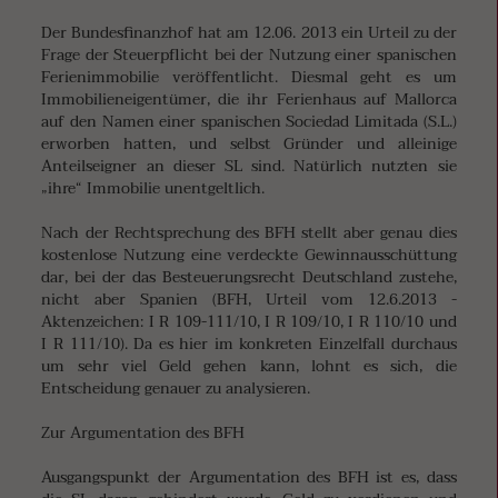
Der Bundesfinanzhof hat am 12.06. 2013 ein Urteil zu der
Frage der Steuerpflicht bei der Nutzung einer spanischen
Ferienimmobilie veröffentlicht. Diesmal geht es um
Immobilieneigentümer, die ihr Ferienhaus auf Mallorca
auf den Namen einer spanischen Sociedad Limitada (S.L.)
erworben hatten, und selbst Gründer und alleinige
Anteilseigner an dieser SL sind. Natürlich nutzten sie
„ihre“ Immobilie unentgeltlich.
Nach der Rechtsprechung des BFH stellt aber genau dies
kostenlose Nutzung eine verdeckte Gewinnausschüttung
dar, bei der das Besteuerungsrecht Deutschland zustehe,
nicht aber Spanien (BFH, Urteil vom 12.6.2013 -
Aktenzeichen: I R 109-111/10, I R 109/10, I R 110/10 und
I R 111/10). Da es hier im konkreten Einzelfall durchaus
um sehr viel Geld gehen kann, lohnt es sich, die
Entscheidung genauer zu analysieren.
Zur Argumentation des BFH
Ausgangspunkt der Argumentation des BFH ist es, dass