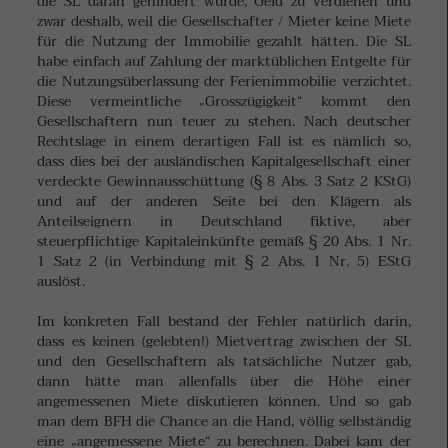
die SL daran gehindert wurde, Geld zu verdienen und
zwar deshalb, weil die Gesellschafter / Mieter keine Miete
für die Nutzung der Immobilie gezahlt hätten. Die SL
habe einfach auf Zahlung der marktüblichen Entgelte für
die Nutzungsüberlassung der Ferienimmobilie verzichtet.
Diese vermeintliche „Grosszügigkeit“ kommt den
Gesellschaftern nun teuer zu stehen. Nach deutscher
Rechtslage in einem derartigen Fall ist es nämlich so,
dass dies bei der ausländischen Kapitalgesellschaft einer
verdeckte Gewinnausschüttung (§ 8 Abs. 3 Satz 2 KStG)
und auf der anderen Seite bei den Klägern als
Anteilseignern in Deutschland fiktive, aber
steuerpflichtige Kapitaleinkünfte gemäß § 20 Abs. 1 Nr.
1 Satz 2 (in Verbindung mit § 2 Abs. 1 Nr. 5) EStG
auslöst.
Im konkreten Fall bestand der Fehler natürlich darin,
dass es keinen (gelebten!) Mietvertrag zwischen der SL
und den Gesellschaftern als tatsächliche Nutzer gab,
dann hätte man allenfalls über die Höhe einer
angemessenen Miete diskutieren können. Und so gab
man dem BFH die Chance an die Hand, völlig selbständig
eine „angemessene Miete“ zu berechnen. Dabei kam der