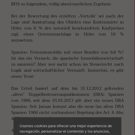
BFH zu folgendem, völlig abenteuerlichen Ergebnis:
Bei der Bewertung des erzielten „Vorteils“ sei nach der
Lage und Ausstattung des Objekts eine Kostenmiete in
Höhe von 6 % des notariell beurkundeten Kaufpreises
zzgl. eines Gewinnzuschlags in Höhe von 10 %
anzusetzen.
Spanien- Ferienimmobilie mit einer Rendite von 6,6 %?
Ist das ein Versuch, die spanische Immobilienwirtschaft
zu sanieren? Aber wer sucht schon im Steuerrecht nach
Logik und wirtschaftlicher Vernunft. Immerhin, es gibt
einen Trost:
Das Urteil basiert auf dem bis 31.12.2012 geltenden
„alten“ Doppelbesteuerungsabkommen (DBA) Spanien
von 1966, seit dem 01.01.2013 gilt aber ein neues DBA
Spanien. Seit Januar kommt also die neue (im alten DBA
Spanien 1966 nicht vorhandene) Regelung des Art. 6 Abs.
4 DBA Spanien zur Anwendung.
Usamos cookies para ofrecer una mejor experiencia de
Art. 6 Abs. 4 DBA Spanien 2013 hat folgenden Wortlaut:
navegación, personalizar el contenido y los anuncios,