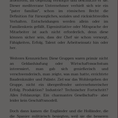
arbeiteten, im Gegenzug versorgte und beschützte er sie.
Dieser mediterrane Unternehmer verhielt sich wie ein
"pater familias", schon im römischen Recht die
Definition für fürsorgliches, soziales und rücksichtsvolles
Verhalten. Entscheidungen werden allein oder im
Familienkreis gefällt, Eigeninitiative oder Mitsprache der
Mitarbeiter ist auch nicht erforderlich, denn diese
können sicher sein, dass der Chef sie schon versorgt,
Fähigkeiten, Erfolg, Talent oder Arbeitseinsatz hin oder
her.
Weiteres Kennzeichen: Diese Gruppen waren primär nicht
an Geldanhäufung oder Wirtschaftswachstum
interessiert, man gab sich genießerisch und
verschwenderisch, man zeigte, was man hatte, errichtete
Baudenkmäler und Paläste. Ziel war das Wohlergehen der
Gruppe, nicht ein übergreifender unternehmerischer
Erfolg. Produktion? Industrie? Technischer Fortschritt?
Alles Fehlanzeige. Ein charmantes Gesellschafts- aber
leider kein Geschäftsmodell.
Doch dann kamen die Engländer und die Holländer, die
die Spanier militärisch besiegten, weil sie die besseren