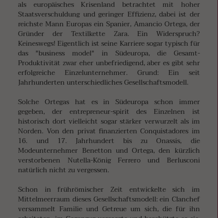
als europäisches Krisenland betrachtet mit hoher
Staatsverschuldung und geringer Effizienz, dabei ist der
reichste Mann Europas ein Spanier, Amancio Ortega, der
Gründer der Textilkette Zara. Ein Widerspruch?
Keineswegs! Eigentlich ist seine Karriere sogar typisch für
das "business model" in Südeuropa, die Gesamt-
Produktivität zwar eher unbefriedigend, aber es gibt sehr
erfolgreiche Einzelunternehmer. Grund: Ein seit
Jahrhunderten unterschiedliches Gesellschaftsmodell.
Solche Ortegas hat es in Südeuropa schon immer
gegeben, der entrepreneur-spirit des Einzelnen ist
historisch dort vielleicht sogar stärker verwurzelt als im
Norden. Von den privat finanzierten Conquistadores im
16. und 17. Jahrhundert bis zu Onassis, die
Modeunternehmer Benetton und Ortega, den kürzlich
verstorbenen Nutella-König Ferrero und Berlusconi
natürlich nicht zu vergessen.
Schon in frührömischer Zeit entwickelte sich im
Mittelmeerraum dieses Gesellschaftsmodell: ein Clanchef
versammelt Familie und Getreue um sich, die für ihn