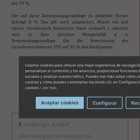
bei 10 %.
Die auf diese Bemessungsgrundlage zu zahlende Steuer
beträgt 8 %. Das gilt auch umgekehrt. Würde ein mit
einem Niessbrauch belastetes Haus verkauft r eduziert
sich in dem gleichen Beispielsfall d ie
Bemessungsgrundlage für die Berechnung der
Grunderwerbssteuer ITP auf 81 % des Kaufpreises.
Usamos cookies para ofrecer una mejor experiencia de navegació
Dr. Armin Reichmann
personalizar el contenido y los anuncios, proporcionar funciones 
sociales y analizar nuestro tráfico. Puedes leer más sobre cómo u
cookies y cómo puedes controlarlas haciendo clic en Configuraci
cookies.
Leer más
Aceptar cookies
Configurar
Rec
vorheriger Artikel
Absicherung von Anzahlungen bei