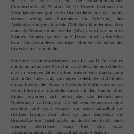
zu 11 % statt 5,5 %), die Einkommensteuer
(Durchschnitt 52 % statt 45 %), Erbschaftssteuer, die
Vermögensteuer gibt es in Deutschland erst gar nicht,
ebenso wenig wie Formulare zur Erklärung des
Auslandsvermögens (modelo 720). Kein Wunder also, dass
man als Berater immer wieder gefragt wird, wie man in
Spanien Steuern sparen, oder besser noch vermeiden
kann. Ein besonderer wichtiger Moment ist dabei der
Erwerb einer Immobilie.
Bei einer Grunderwerbsteuer von bis zu 11 % liegt es
durchaus nahe, eine Struktur zu wählen, die ausschließt,
dass in wenigen Jahren schon wieder eine Übertragung
stattfindet (oder aufgrund eines Todesfalles stattfinden
muss). Eine in der Praxis oft gewählte Option hierzu ist,
wenn Eltern die Immobilie direkt auf den Namen ihrer
Kinder erwerben, sich selbst aber den lebenslangen
Nießbrauch vorbehalten. Das ist zwar keineswegs eine
perfekte, und noch weniger für jeden Einzelfall die
richtige Lösung, aber, aber da man keinesfalls die
Grundsätze des Nießbrauchs im deutschen Recht nach
Spanien übertragen kann hier eine kurze
Zusammenfassung der insoweit geltenden Regeln: