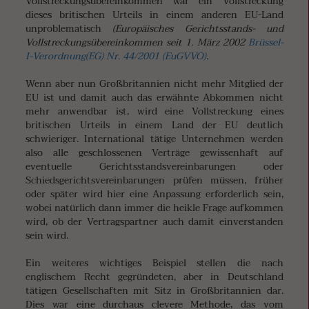
Vollstreckungsübereinkommen war ein Vollstreckung
dieses britischen Urteils in einem anderen EU-Land
unproblematisch
(
Europäisches Gerichtsstands- und
Vollstreckungsübereinkommen
seit 1. März 2002
Brüssel-
I-Verordnung
(EG) Nr. 44/2001 (EuGVVO)
.
Wenn aber nun Großbritannien nicht mehr Mitglied der
EU ist und damit auch das erwähnte Abkommen nicht
mehr anwendbar ist, wird eine Vollstreckung eines
britischen Urteils in einem Land der EU deutlich
schwieriger. International tätige Unternehmen werden
also alle geschlossenen Verträge gewissenhaft auf
eventuelle Gerichtsstandsvereinbarungen oder
Schiedsgerichtsvereinbarungen prüfen müssen, früher
oder später wird hier eine Anpassung erforderlich sein,
wobei natürlich dann immer die heikle Frage aufkommen
wird, ob der Vertragspartner auch damit einverstanden
sein wird.
Ein weiteres wichtiges Beispiel stellen die nach
englischem Recht gegründeten, aber in Deutschland
tätigen Gesellschaften mit Sitz in Großbritannien dar.
Dies war eine durchaus clevere Methode, das vom