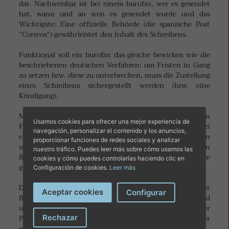
dar. Nachweisbar ist bei einem burofax, wer es gesendet
hat, wann und an wen es gesendet wurde und das
Wichtigste: Eine offizielle Behörde (die spanische Post
“Correos“) gewährleistet den Inhalt des Schreibens.
Funktional soll ein burofax das gleiche bewirken wie die
beschriebenen deutschen Verfahren: um Fristen in Gang
zu setzen bzw. diese zu unterbrechen, muss die Zustellung
eines Schreibens sichergestellt werden (bzw. eine
Kündigung).
Mit der Einführung des burofax wurden alle anderen
Usamos cookies para ofrecer una mejor experiencia de
Formen der Zustellung nebensächlich. Wer garantiert bei
navegación, personalizar el contenido y los anuncios,
einer E-Mail, dass nicht das elfjährige Kind dieses gelesen
proporcionar funciones de redes sociales y analizar
und gelöscht, der Hund einen unter der Tür geschobenen
nuestro tráfico. Puedes leer más sobre cómo usamos las
Brief gefressen oder der Postbote an die falsche Adresse
cookies y cómo puedes controlarlas haciendo clic en
geliefert hat?
Configuración de cookies.
Leer más
Das Verfahren ist eigentlich denkbar einfach: Wenn der
Aceptar cookies
Configurar
Brief mit dem gewünschten Inhalt geschrieben und
unterschrieben ist, geht man auf die Webseite der
Rechazar
Postbehörde (Correos), nachstehend der link zu der
englischsprachigen Seite.