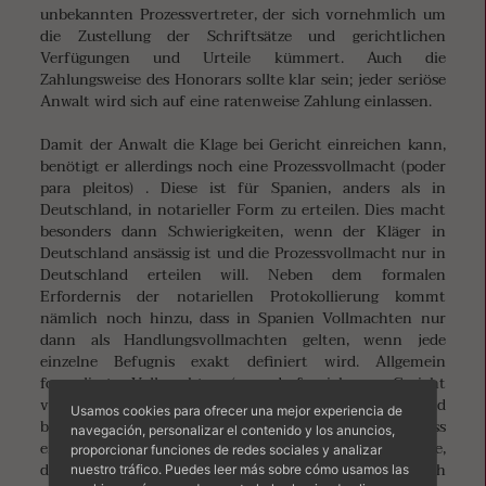
unbekannten Prozessvertreter, der sich vornehmlich um
die Zustellung der Schriftsätze und gerichtlichen
Verfügungen und Urteile kümmert. Auch die
Zahlungsweise des Honorars sollte klar sein; jeder seriöse
Anwalt wird sich auf eine ratenweise Zahlung einlassen.
Damit der Anwalt die Klage bei Gericht einreichen kann,
benötigt er allerdings noch eine Prozessvollmacht (poder
para pleitos) . Diese ist für Spanien, anders als in
Deutschland, in notarieller Form zu erteilen. Dies macht
besonders dann Schwierigkeiten, wenn der Kläger in
Deutschland ansässig ist und die Prozessvollmacht nur in
Deutschland erteilen will. Neben dem formalen
Erfordernis der notariellen Protokollierung kommt
nämlich noch hinzu, dass in Spanien Vollmachten nur
dann als Handlungsvollmachten gelten, wenn jede
einzelne Befugnis exakt definiert wird. Allgemein
formulierte Vollmachten („ … darf mich vor Gericht
vertreten…“) gelten nur als Verwaltungsvollmachten und
Usamos cookies para ofrecer una mejor experiencia de
berechtigen also nicht den Anwalt, für Sie die im Prozess
navegación, personalizar el contenido y los anuncios,
erforderlichen Erklärungen abzugeben. Dies hat zur Folge,
proporcionar funciones de redes sociales y analizar
dass spanische Prozessvollmachten (wie im Übrigen auch
nuestro tráfico. Puedes leer más sobre cómo usamos las