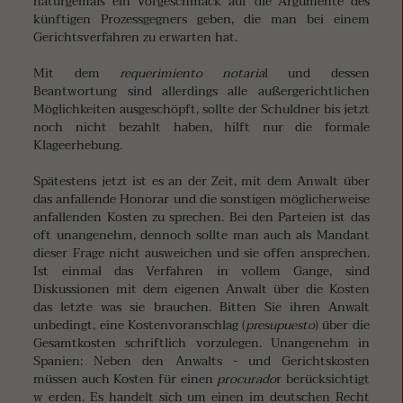
naturgemäß ein Vorgeschmack auf die Argumente des
künftigen Prozessgegners geben, die man bei einem
Gerichtsverfahren zu erwarten hat.
Mit dem
requerimiento notaria
l und dessen
Beantwortung sind allerdings alle außergerichtlichen
Möglichkeiten ausgeschöpft, sollte der Schuldner bis jetzt
noch nicht bezahlt haben, hilft nur die formale
Klageerhebung.
Spätestens jetzt ist es an der Zeit, mit dem Anwalt über
das anfallende Honorar und die sonstigen möglicherweise
anfallenden Kosten zu sprechen. Bei den Parteien ist das
oft unangenehm, dennoch sollte man auch als Mandant
dieser Frage nicht ausweichen und sie offen ansprechen.
Ist einmal das Verfahren in vollem Gange, sind
Diskussionen mit dem eigenen Anwalt über die Kosten
das letzte was sie brauchen. Bitten Sie ihren Anwalt
unbedingt, eine Kostenvoranschlag (
presupuesto
) über die
Gesamtkosten schriftlich vorzulegen. Unangenehm in
Spanien: Neben den Anwalts - und Gerichtskosten
müssen auch Kosten für einen
procurado
r berücksichtigt
w erden. Es handelt sich um einen im deutschen Recht