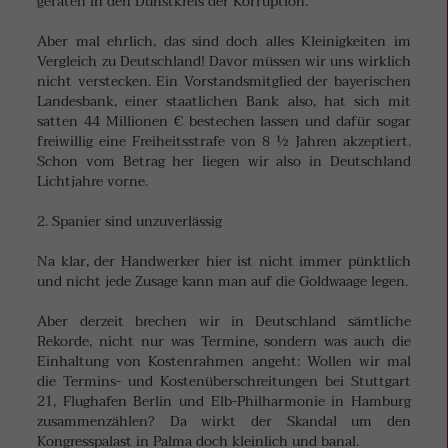
geraten in den Dunstkreis der Korruption.
Aber mal ehrlich, das sind doch alles Kleinigkeiten im
Vergleich zu Deutschland! Davor müssen wir uns wirklich
nicht verstecken. Ein Vorstandsmitglied der bayerischen
Landesbank, einer staatlichen Bank also, hat sich mit
satten 44 Millionen € bestechen lassen und dafür sogar
freiwillig eine Freiheitsstrafe von 8 ½ Jahren akzeptiert.
Schon vom Betrag her liegen wir also in Deutschland
Lichtjahre vorne.
2. Spanier sind unzuverlässig
Na klar, der Handwerker hier ist nicht immer pünktlich
und nicht jede Zusage kann man auf die Goldwaage legen.
Aber derzeit brechen wir in Deutschland sämtliche
Rekorde, nicht nur was Termine, sondern was auch die
Einhaltung von Kostenrahmen angeht: Wollen wir mal
die Termins- und Kostenüberschreitungen bei Stuttgart
21, Flughafen Berlin und Elb-Philharmonie in Hamburg
zusammenzählen? Da wirkt der Skandal um den
Kongresspalast in Palma doch kleinlich und banal.