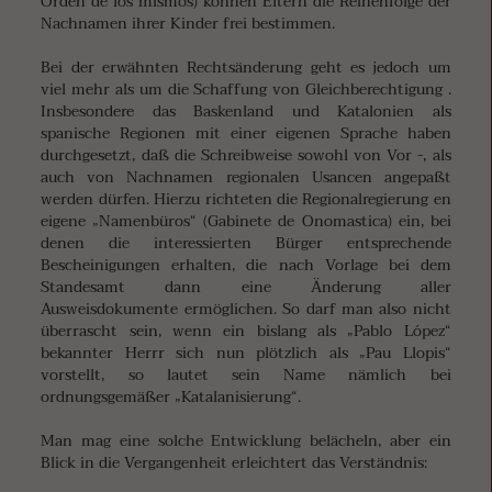
Orden de los mismos) können Eltern die Reihenfolge der
Nachnamen ihrer Kinder frei bestimmen.
Bei der erwähnten Rechtsänderung geht es jedoch um
viel mehr als um die Schaffung von Gleichberechtigung .
Insbesondere das Baskenland und Katalonien als
spanische Regionen mit einer eigenen Sprache haben
durchgesetzt, daß die Schreibweise sowohl von Vor -, als
auch von Nachnamen regionalen Usancen angepaßt
werden dürfen. Hierzu richteten die Regionalregierung en
eigene „Namenbüros“ (Gabinete de Onomastica) ein, bei
denen die interessierten Bürger entsprechende
Bescheinigungen erhalten, die nach Vorlage bei dem
Standesamt dann eine Änderung aller
Ausweisdokumente ermöglichen. So darf man also nicht
überrascht sein, wenn ein bislang als „Pablo López“
bekannter Herrr sich nun plötzlich als „Pau Llopis“
vorstellt, so lautet sein Name nämlich bei
ordnungsgemäßer „Katalanisierung“.
Man mag eine solche Entwicklung belächeln, aber ein
Blick in die Vergangenheit erleichtert das Verständnis: