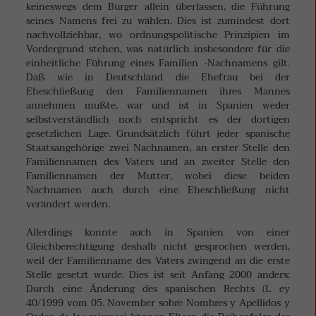
keineswegs dem Bürger allein überlassen, die Führung
seines Namens frei zu wählen. Dies ist zumindest dort
nachvollziehbar, wo ordnungspolitische Prinzipien im
Vordergrund stehen, was natürlich insbesondere für die
einheitliche Führung eines Familien -Nachnamens gilt.
Daß wie in Deutschland die Ehefrau bei der
Eheschließung den Familiennamen ihres Mannes
annehmen mußte, war und ist in Spanien weder
selbstverständlich noch entspricht es der dortigen
gesetzlichen Lage. Grundsätzlich führt jeder spanische
Staatsangehörige zwei Nachnamen, an erster Stelle den
Familiennamen des Vaters und an zweiter Stelle den
Familiennamen der Mutter, wobei diese beiden
Nachnamen auch durch eine Eheschließung nicht
verändert werden.
Allerdings konnte auch in Spanien von einer
Gleichberechtigung deshalb nicht gesprochen werden,
weil der Familienname des Vaters zwingend an die erste
Stelle gesetzt wurde. Dies ist seit Anfang 2000 anders:
Durch eine Änderung des spanischen Rechts (L ey
40/1999 vom 05. November sobre Nombres y Apellidos y