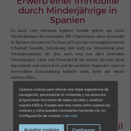
Erwerb einer Immobilie
durch Minderjährige in
Spanien
Es kann viele durchaus legitime Gründe geben, um einen
Minderjährigen als (zumindest Mit-) Eigentümer einer Immobilie
in Spanien einzusetzen. Es kann sich um eine vorweggenommene
Erbschaft handeln, Schenkung, aber auch zur Vermeidung einer
Vermögenssteuer, oft aber auch, weg von allen rationalen
Überlegungen: Liebe und Fürsorge.Ob das immer bis zum Ende
durchdacht und sinnvoll ist und die wirkliche Tragweiter einer so
irreversiblen Entscheidung bedacht wird, steht auf einem
anderen Blatt,...
Read More
Usamos cookies para ofrecer una mejor experiencia de
navegación, personalizar el contenido y los anuncios,
proporcionar funciones de redes sociales y analizar
Die Wertzuwachssteuer
nuestro tráfico. Puedes leer más sobre cómo usamos las
cookies y cómo puedes controlarlas haciendo clic en
(plus-valía) auf den
Configuración de cookies.
Leer más
Balearen nach dem Urteil
Aceptar cookies
Configurar