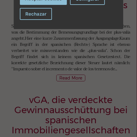
des Verfassungsgerichtes
vom 26. Oktober 2021
Rechazar
Seit dem 09. November 2021 hat es deutliche Änderung gegeben,
was die Bestimmung der Bemessungsgrundlage bei der plus-valía
angeht.Hier eine kurze Zusammenfassung der Ausgangslage:Kaum
ein Begriff in der spanischen (Rechts-) Sprache ist ebenso
verbreitet wie missverstanden wie die „plus-valía“. Schon der
Begriff findet sich in keinem spanischen Gesetzestext. Die
korrekte gesetzliche Bezeichnung dieser Steuer lautet nämlich:
“Impuesto sobre el incremento de valor de los terrenos de...
Read More
vGA, die verdeckte
Gewinnausschüttung bei
spanischen
Immobiliengesellschaften