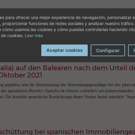
 Minderjährige in Spanien
s para ofrecer una mejor experiencia de navegación, personalizar e
n Minderjährigen als (zumindest Mit-) Eigentümer einer Immobilie in Spa
, proporcionar funciones de redes sociales y analizar nuestro tráfico
nkung, aber auch zur Vermeidung einer Vermögenssteuer, oft aber auch, 
e cómo usamos las cookies y cómo puedes controlarlas haciendo cli
 Ende durchdacht und sinnvoll ist und die wirkliche Tragweiter einer so i
 de cookies.
Leer más
Aceptar cookies
Configurar
alía) auf den Balearen nach dem Urteil d
 Oktober 2021
 gegeben, was die Bestimmung der Bemessungsgrundlage bei der plus-valí
er spanischen (Rechts-) Sprache ist ebenso verbreitet wie missverstanden w
xt. Die korrekte gesetzliche Bezeichnung dieser Steuer lautet nämlich: “Im
schüttung bei spanischen Immobilienges