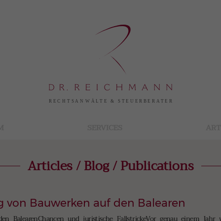
M
SERVICES
ART
Articles / Blog / Publications
ng von Bauwerken auf den Balearen
den BalearenChancen und juristische FallstrickeVor genau einem Jahr 