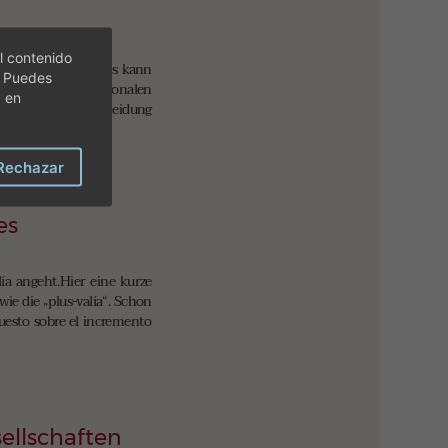
l contenido
nien einzusetzen. Es kann
. Puedes
weg von allen rationalen
c en
rreversiblen Entscheidung
Rechazar
es
a angeht.Hier eine kurze
ie die „plus-valía“. Schon
puesto sobre el incremento
ellschaften