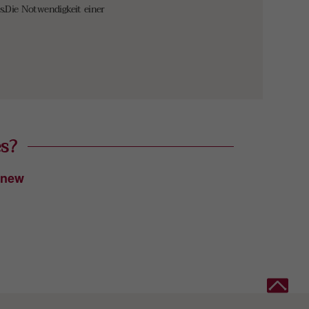
es.Die Notwendigkeit einer
es?
 new