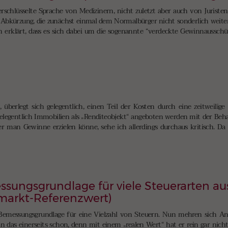
schlüsselte Sprache von Medizinern, nicht zuletzt aber auch von Juristen.
 Abkürzung, die zunächst einmal dem Normalbürger nicht sonderlich weiterhi
n erklärt, dass es sich dabei um die sogenannte “verdeckte Gewinnaussch
a
berlegt sich gelegentlich, einen Teil der Kosten durch eine zeitweilige
r gelegentlich Immobilien als „Renditeobjekt“ angeboten werden mit der Beh
r man Gewinne erzielen könne, sehe ich allerdings durchaus kritisch. Da 
ssungsgrundlage für viele Steuerarten a
markt-Referenzwert)
e Bemessungsgrundlage für eine Vielzahl von Steuern. Nun mehren sich An
 das einerseits schon, denn mit einem „realen Wert“ hat er rein gar nichts