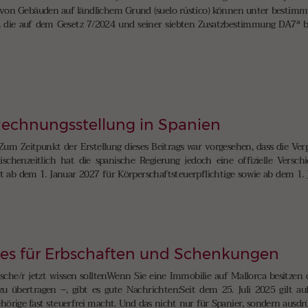
von Gebäuden auf ländlichem Grund (suelo rústico) können unter bestimm
g, die auf dem Gesetz 7/2024 und seiner siebten Zusatzbestimmung DA7ª bas
 Rechnungsstellung in Spanien
Zum Zeitpunkt der Erstellung dieses Beitrags war vorgesehen, dass die Ve
schenzeitlich hat die spanische Regierung jedoch eine offizielle Versch
ab dem 1. Januar 2027 für Körperschaftsteuerpflichtige sowie ab dem 1. J
ies für Erbschaften und Schenkungen
tsche/r jetzt wissen solltenWenn Sie eine Immobilie auf Mallorca besitzen
zu übertragen –, gibt es gute Nachrichten:Seit dem 25. Juli 2025 gilt a
örige fast steuerfrei macht. Und das nicht nur für Spanier, sondern ausdr