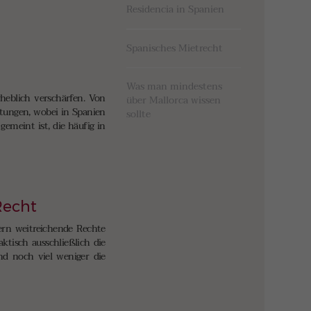
Residencia in Spanien
Spanisches Mietrecht
Was man mindestens
heblich verschärfen. Von
über Mallorca wissen
tungen, wobei in Spanien
sollte
emeint ist, die häufig in
Recht
ern weitreichende Rechte
ktisch ausschließlich die
nd noch viel weniger die