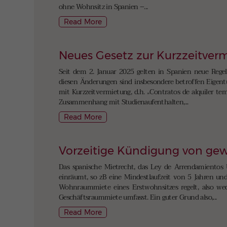
ohne Wohnsitz in Spanien –...
Read More
Neues Gesetz zur Kurzzeitver
Seit dem 2. Januar 2025 gelten in Spanien neue Regel
diesen Änderungen sind insbesondere betroffen Eigent
mit Kurzzeitvermietung, d.h. „Contratos de alquiler t
Zusammenhang mit Studienaufenthalten,...
Read More
Vorzeitige Kündigung von gew
Das spanische Mietrecht, das Ley de Arrendamientos 
einräumt, so zB eine Mindestlaufzeit von 5 Jahren und 
Wohnraummiete eines Erstwohnsitzes regelt, also we
Geschäftsraummiete umfasst. Ein guter Grund also,...
Read More