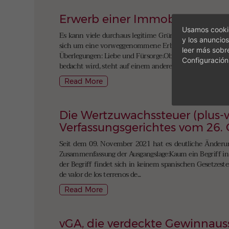
Erwerb einer Immobilie durch
Usamos cookie
Es kann viele durchaus legitime Gründe geben, um eine
y los anuncios
sich um eine vorweggenommene Erbschaft handeln, Sche
leer más sobr
Überlegungen: Liebe und Fürsorge.Ob das immer bis zum
Configuración
bedacht wird, steht auf einem anderen Blatt,...
Read More
Die Wertzuwachssteuer (plus-v
Verfassungsgerichtes vom 26.
Seit dem 09. November 2021 hat es deutliche Änderung
Zusammenfassung der Ausgangslage:Kaum ein Begriff in d
der Begriff findet sich in keinem spanischen Gesetzeste
de valor de los terrenos de...
Read More
vGA, die verdeckte Gewinnaus