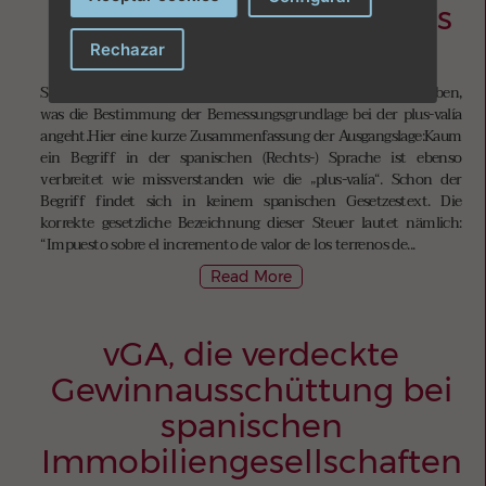
des Verfassungsgerichtes
vom 26. Oktober 2021
Rechazar
Seit dem 09. November 2021 hat es deutliche Änderung gegeben,
was die Bestimmung der Bemessungsgrundlage bei der plus-valía
angeht.Hier eine kurze Zusammenfassung der Ausgangslage:Kaum
ein Begriff in der spanischen (Rechts-) Sprache ist ebenso
verbreitet wie missverstanden wie die „plus-valía“. Schon der
Begriff findet sich in keinem spanischen Gesetzestext. Die
korrekte gesetzliche Bezeichnung dieser Steuer lautet nämlich:
“Impuesto sobre el incremento de valor de los terrenos de...
Read More
vGA, die verdeckte
Gewinnausschüttung bei
spanischen
Immobiliengesellschaften