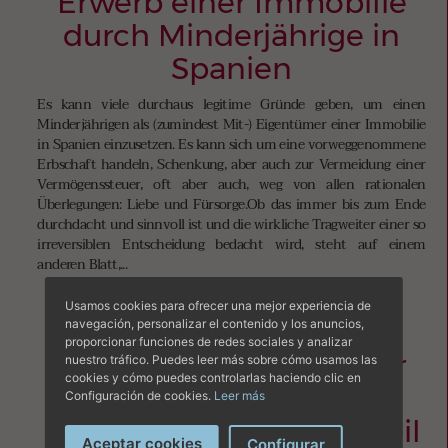
Erwerb einer Immobilie
durch Minderjährige in
Spanien
Es kann viele durchaus legitime Gründe geben, um einen
Minderjährigen als (zumindest Mit-) Eigentümer einer Immobilie
in Spanien einzusetzen. Es kann sich um eine vorweggenommene
Erbschaft handeln, Schenkung, aber auch zur Vermeidung einer
Vermögenssteuer, oft aber auch, weg von allen rationalen
Überlegungen: Liebe und Fürsorge.Ob das immer bis zum Ende
durchdacht und sinnvoll ist und die wirkliche Tragweiter einer so
irreversiblen Entscheidung bedacht wird, steht auf einem
anderen Blatt,...
Read More
Usamos cookies para ofrecer una mejor experiencia de
navegación, personalizar el contenido y los anuncios,
proporcionar funciones de redes sociales y analizar
Die Wertzuwachssteuer
nuestro tráfico. Puedes leer más sobre cómo usamos las
cookies y cómo puedes controlarlas haciendo clic en
(plus-valía) auf den
Configuración de cookies.
Leer más
Balearen nach dem Urteil
Aceptar cookies
Configurar