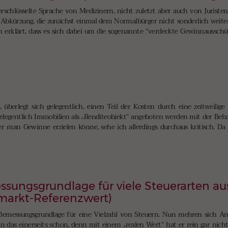
schlüsselte Sprache von Medizinern, nicht zuletzt aber auch von Juristen.
 Abkürzung, die zunächst einmal dem Normalbürger nicht sonderlich weiterhi
n erklärt, dass es sich dabei um die sogenannte “verdeckte Gewinnaussch
a
berlegt sich gelegentlich, einen Teil der Kosten durch eine zeitweilige
r gelegentlich Immobilien als „Renditeobjekt“ angeboten werden mit der Beh
r man Gewinne erzielen könne, sehe ich allerdings durchaus kritisch. Da 
ssungsgrundlage für viele Steuerarten a
markt-Referenzwert)
e Bemessungsgrundlage für eine Vielzahl von Steuern. Nun mehren sich An
 das einerseits schon, denn mit einem „realen Wert“ hat er rein gar nichts