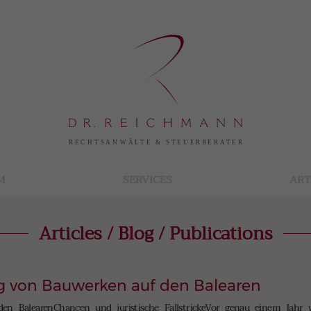
M
SERVICES
ART
Articles / Blog / Publications
ng von Bauwerken auf den Balearen
den BalearenChancen und juristische FallstrickeVor genau einem Jahr 