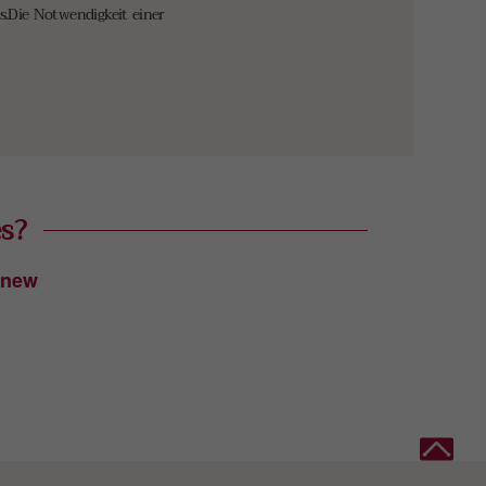
es.Die Notwendigkeit einer
es?
 new