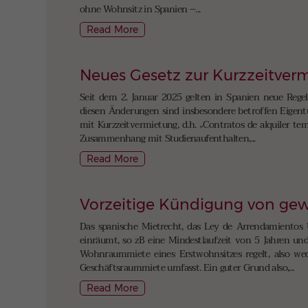
ohne Wohnsitz in Spanien –...
Read More
Neues Gesetz zur Kurzzeitver
Seit dem 2. Januar 2025 gelten in Spanien neue Regel
diesen Änderungen sind insbesondere betroffen Eigent
mit Kurzzeitvermietung, d.h. „Contratos de alquiler t
Zusammenhang mit Studienaufenthalten,...
Read More
Vorzeitige Kündigung von gew
Das spanische Mietrecht, das Ley de Arrendamientos 
einräumt, so zB eine Mindestlaufzeit von 5 Jahren und 
Wohnraummiete eines Erstwohnsitzes regelt, also we
Geschäftsraummiete umfasst. Ein guter Grund also,...
Read More