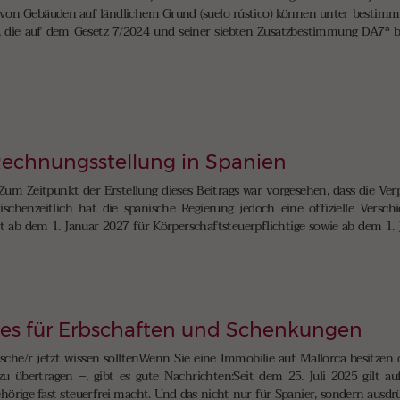
von Gebäuden auf ländlichem Grund (suelo rústico) können unter bestimm
g, die auf dem Gesetz 7/2024 und seiner siebten Zusatzbestimmung DA7ª bas
 Rechnungsstellung in Spanien
Zum Zeitpunkt der Erstellung dieses Beitrags war vorgesehen, dass die Ve
schenzeitlich hat die spanische Regierung jedoch eine offizielle Versch
ab dem 1. Januar 2027 für Körperschaftsteuerpflichtige sowie ab dem 1. J
ies für Erbschaften und Schenkungen
tsche/r jetzt wissen solltenWenn Sie eine Immobilie auf Mallorca besitzen
zu übertragen –, gibt es gute Nachrichten:Seit dem 25. Juli 2025 gilt a
örige fast steuerfrei macht. Und das nicht nur für Spanier, sondern ausdr