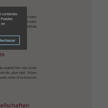
l contenido
nien einzusetzen. Es kann
. Puedes
weg von allen rationalen
c en
rreversiblen Entscheidung
Rechazar
es
a angeht.Hier eine kurze
ie die „plus-valía“. Schon
puesto sobre el incremento
ellschaften