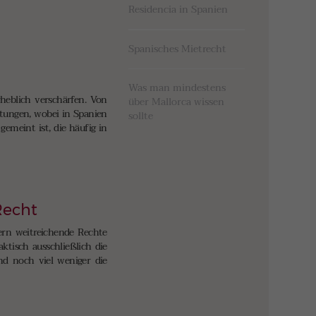
Residencia in Spanien
Spanisches Mietrecht
Was man mindestens
heblich verschärfen. Von
über Mallorca wissen
tungen, wobei in Spanien
sollte
emeint ist, die häufig in
Recht
ern weitreichende Rechte
ktisch ausschließlich die
nd noch viel weniger die