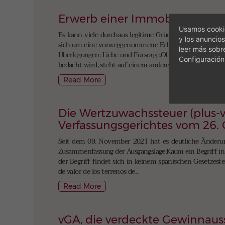
Erwerb einer Immobilie durch
Usamos cookie
Es kann viele durchaus legitime Gründe geben, um eine
y los anuncios
sich um eine vorweggenommene Erbschaft handeln, Sche
leer más sobr
Überlegungen: Liebe und Fürsorge.Ob das immer bis zum
Configuración
bedacht wird, steht auf einem anderen Blatt,...
Read More
Die Wertzuwachssteuer (plus-v
Verfassungsgerichtes vom 26.
Seit dem 09. November 2021 hat es deutliche Änderung
Zusammenfassung der Ausgangslage:Kaum ein Begriff in d
der Begriff findet sich in keinem spanischen Gesetzeste
de valor de los terrenos de...
Read More
vGA, die verdeckte Gewinnaus