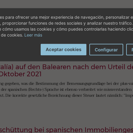
 Minderjährige in Spanien
s para ofrecer una mejor experiencia de navegación, personalizar e
n Minderjährigen als (zumindest Mit-) Eigentümer einer Immobilie in Spa
, proporcionar funciones de redes sociales y analizar nuestro tráfico
nkung, aber auch zur Vermeidung einer Vermögenssteuer, oft aber auch, 
e cómo usamos las cookies y cómo puedes controlarlas haciendo cli
 Ende durchdacht und sinnvoll ist und die wirkliche Tragweiter einer so i
 de cookies.
Leer más
Aceptar cookies
Configurar
alía) auf den Balearen nach dem Urteil d
 Oktober 2021
 gegeben, was die Bestimmung der Bemessungsgrundlage bei der plus-valí
er spanischen (Rechts-) Sprache ist ebenso verbreitet wie missverstanden w
xt. Die korrekte gesetzliche Bezeichnung dieser Steuer lautet nämlich: “Im
schüttung bei spanischen Immobilienges