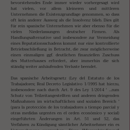
bevorstehendes Ende immer wieder vorhergesagt wird
hat vielen, vor allem kleineren und mittleren
Unternehmen die Existenzgrundlage genommen, so dass
oft kein anderer Ausweg als die Insolvenz blieb. Dies gilt
für rein spanische Unternehmen wie aber ebenso für die
vielen Niederlassungen deutscher Firmen. Als
Handlungsalternative und insbesondere zur Vermeidung
eines Reputationsschadens kommt nur eine kontrollierte
Betriebsschließung in Betracht, die zwar möglicherweise
einen einmaligen ggf. deutlichen finanziellen Zuschuss
des Mutterhauses erfordert, aber immerhin die sich
ständig weiter anhäufenden Verluste beendet.
Das spanische Arbeitsgesetz (Ley del Estatuto de los
Trabajadores; Real Decreto Legislativo 1/1995 hat hierzu,
insbesondere nach durch Art. 9 des Ley 1/2014 ' ...zum
Schutz von Teilzeitangestellten und anderen dringenden
Maßnahmen im wirtschaftlichen und sozialen Bereich '
(para la protección de los trabajadores a tiempo parcial y
otras medidas urgentes en el orden económico y social)
eingeführten Änderungen in Art. 51 und 52, das
Verfahren zu Kündigung sämtlicher Arbeitnehmer ein es