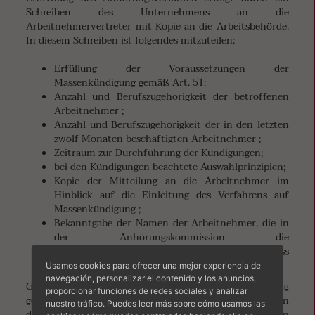
Schreiben des Unternehmens an die
Arbeitnehmervertreter mit Kopie an die Arbeitsbehörde.
In diesem Schreiben ist folgendes mitzuteilen:
Erfüllung der Voraussetzungen der
Massenkündigung gemäß Art. 51;
Anzahl und Berufszugehörigkeit der betroffenen
Arbeitnehmer ;
Anzahl und Berufszugehörigkeit der in den letzten
zwölf Monaten beschäftigten Arbeitnehmer ;
Zeitraum zur Durchführung der Kündigungen;
bei den Kündigungen beachtete Auswahlprinzipien;
Kopie der Mitteilung an die Arbeitnehmer im
Hinblick auf die Einleitung des Verfahrens auf
Massenkündigung ;
Bekanntgabe der Namen der Arbeitnehmer, die in
der Anhörungskommission die
Arbeitnehmerschaft vertreten bzw. Mitteilung dass
diese Vertretung nicht erfolgt ist .
Usamos cookies para ofrecer una mejor experiencia de
navegación, personalizar el contenido y los anuncios,
Gemeinsam mit dieser Mitteilung muss eine Begründung
proporcionar funciones de redes sociales y analizar
geliefert werden, mit der Ausführungen zu den Gründen
nuestro tráfico. Puedes leer más sobre cómo usamos las
der Massenkündigung gemacht werden , ebenso müssen