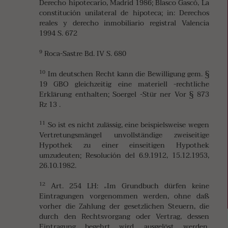
Derecho hipotecario, Madrid 1986; Blasco Gascó, La
constitución unilateral de hipoteca; in: Derechos
reales y derecho inmobiliario registral Valencia
1994 S. 672
9
Roca-Sastre Bd. IV S. 680
10
Im deutschen Recht kann die Bewilligung gem. §
19 GBO gleichzeitig eine materiell -rechtliche
Erklärung enthalten; Soergel -Stür ner Vor § 873
Rz 13 .
11
So ist es nicht zulässig, eine beispielsweise wegen
Vertretungsmängel unvollständige zweiseitige
Hypothek zu einer einseitigen Hypothek
umzudeuten; Resolución del 6.9.1912, 15.12.1953,
26.10.1982.
12
Art. 254 LH: „Im Grundbuch dürfen keine
Eintragungen vorgenommen werden, ohne daß
vorher die Zahlung der gesetzlichen Steuern, die
durch den Rechtsvorgang oder Vertrag, dessen
Eintragung begehrt wird, ausgelöst werden,