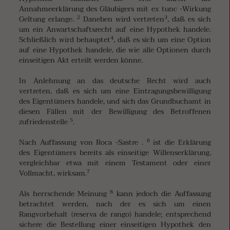
Annahmeerklärung des Gläubigers mit ex tunc -Wirkung
2
3
Geltung erlange.
Daneben wird vertreten
, daß es sich
um ein Anwartschaftsrecht auf eine Hypothek handele.
4
Schließlich wird behauptet
, daß es sich um eine Option
auf eine Hypothek handele, die wie alle Optionen durch
einseitigen Akt erteilt werden könne.
In Anlehnung an das deutsche Recht wird auch
vertreten, daß es sich um eine Eintragungsbewilligung
des Eigentümers handele, und sich das Grundbuchamt in
diesen Fällen mit der Bewilligung des Betroffenen
5
zufriedenstelle
.
6
Nach Auffassung von Roca -Sastre .
ist die Erklärung
des Eigentümers bereits als einseitige Willenserklärung,
vergleichbar etwa mit einem Testament oder einer
7
Vollmacht, wirksam.
8
Als herrschende Meinung
kann jedoch die Auffassung
betrachtet werden, nach der es sich um einen
Rangvorbehalt (reserva de rango) handele; entsprechend
sichere die Bestellung einer einseitigen Hypothek den