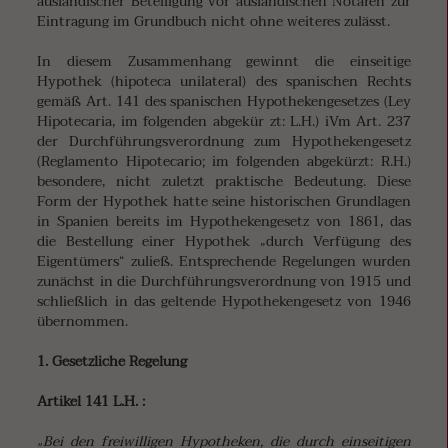
ausländischer Beteiligung vor ausländischen Notaren zur
Eintragung im Grundbuch nicht ohne weiteres zulässt.
In diesem Zusammenhang gewinnt die einseitige
Hypothek (hipoteca unilateral) des spanischen Rechts
gemäß Art. 141 des spanischen Hypothekengesetzes (Ley
Hipotecaria, im folgenden abgekür zt: L.H.) iVm Art. 237
der Durchführungsverordnung zum Hypothekengesetz
(Reglamento Hipotecario; im folgenden abgekürzt: R.H.)
besondere, nicht zuletzt praktische Bedeutung. Diese
Form der Hypothek hatte seine historischen Grundlagen
in Spanien bereits im Hypothekengesetz von 1861, das
die Bestellung einer Hypothek „durch Verfügung des
Eigentümers“ zuließ. Entsprechende Regelungen wurden
zunächst in die Durchführungsverordnung von 1915 und
schließlich in das geltende Hypothekengesetz von 1946
übernommen.
1. Gesetzliche Regelung
Artikel 141 L.H. :
„Bei den freiwilligen Hypotheken, die durch einseitigen