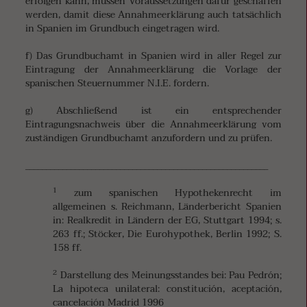
erfolgen kann, müssen Voraussetzungen dafür geschaffen
werden, damit diese Annahmeerklärung auch tatsächlich
in Spanien im Grundbuch eingetragen wird.
f) Das Grundbuchamt in Spanien wird in aller Regel zur
Eintragung der Annahmeerklärung die Vorlage der
spanischen Steuernummer N.I.E. fordern.
g) Abschließend ist ein entsprechender
Eintragungsnachweis über die Annahmeerklärung vom
zuständigen Grundbuchamt anzufordern und zu prüfen.
___________________________________________________________
1
zum spanischen Hypothekenrecht im
allgemeinen s. Reichmann, Länderbericht Spanien
in: Realkredit in Ländern der EG, Stuttgart 1994; s.
263 ff.; Stöcker, Die Eurohypothek, Berlin 1992; S.
158 ff.
2
Darstellung des Meinungsstandes bei: Pau Pedrón;
La hipoteca unilateral: constitución, aceptación,
cancelación Madrid 1996