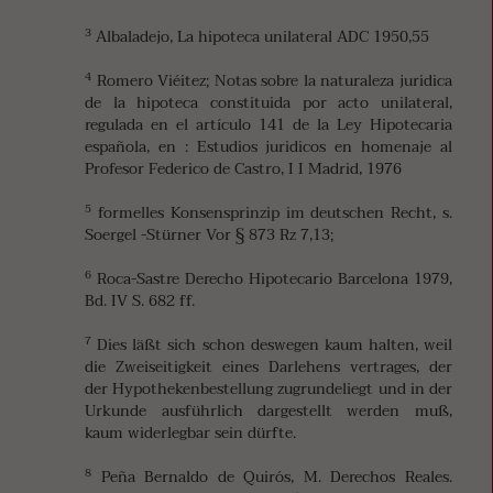
3
Albaladejo, La hipoteca unilateral ADC 1950,55
4
Romero Viéitez; Notas sobre la naturaleza juridica
de la hipoteca constituida por acto unilateral,
regulada en el artículo 141 de la Ley Hipotecaria
española, en : Estudios juridicos en homenaje al
Profesor Federico de Castro, I I Madrid, 1976
5
formelles Konsensprinzip im deutschen Recht, s.
Soergel -Stürner Vor § 873 Rz 7,13;
6
Roca-Sastre Derecho Hipotecario Barcelona 1979,
Bd. IV S. 682 ff.
7
Dies läßt sich schon deswegen kaum halten, weil
die Zweiseitigkeit eines Darlehens vertrages, der
der Hypothekenbestellung zugrundeliegt und in der
Urkunde ausführlich dargestellt werden muß,
kaum widerlegbar sein dürfte.
8
Peña Bernaldo de Quirós, M. Derechos Reales.