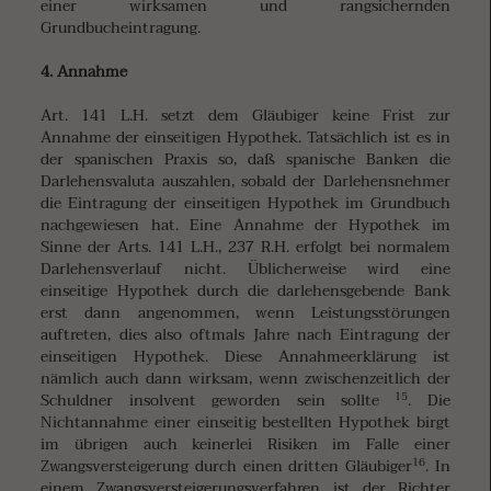
einer wirksamen und rangsichernden
Grundbucheintragung.
4. A
nnahme
Art. 141 L.H. setzt dem Gläubiger keine Frist zur
Annahme der einseitigen Hypothek. Tatsächlich ist es in
der spanischen Praxis so, daß spanische Banken die
Darlehensvaluta auszahlen, sobald der Darlehensnehmer
die Eintragung der einseitigen Hypothek im Grundbuch
nachgewiesen hat. Eine Annahme der Hypothek im
Sinne der Arts. 141 L.H., 237 R.H. erfolgt bei normalem
Darlehensverlauf nicht. Üblicherweise wird eine
einseitige Hypothek durch die darlehensgebende Bank
erst dann angenommen, wenn Leistungsstörungen
auftreten, dies also oftmals Jahre nach Eintragung der
einseitigen Hypothek. Diese Annahmeerklärung ist
nämlich auch dann wirksam, wenn zwischenzeitlich der
15
Schuldner insolvent geworden sein sollte
. Die
Nichtannahme einer einseitig bestellten Hypothek birgt
im übrigen auch keinerlei Risiken im Falle einer
16
Zwangsversteigerung durch einen dritten Gläubiger
. In
einem Zwangsversteigerungsverfahren ist der Richter