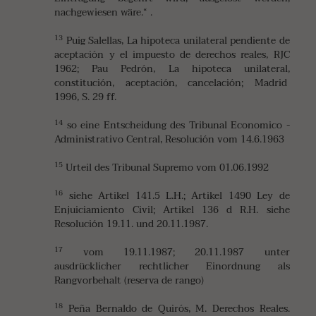
nachgewiesen wäre.“ .
13
Puig Salellas, La hipoteca unilateral pendiente de
aceptación y el impuesto de derechos reales, RJC
1962; Pau Pedrón, La hipoteca unilateral,
constitución, aceptación, cancelación; Madrid
1996, S. 29 ff.
14
so eine Entscheidung des Tribunal Economico -
Administrativo Central, Resolución vom 14.6.1963
15
Urteil des Tribunal Supremo vom 01.06.1992
16
siehe Artikel 141.5 L.H.; Artikel 1490 Ley de
Enjuiciamiento Civil; Artikel 136 d R.H. siehe
Resolución 19.11. und 20.11.1987.
17
vom 19.11.1987; 20.11.1987 unter
ausdrücklicher rechtlicher Einordnung als
Rangvorbehalt (reserva de rango)
18
Peña Bernaldo de Quirós, M. Derechos Reales.