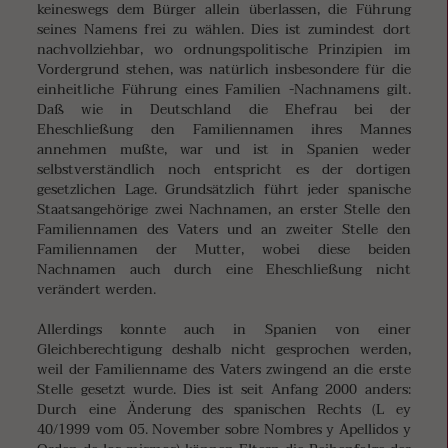
keineswegs dem Bürger allein überlassen, die Führung
seines Namens frei zu wählen. Dies ist zumindest dort
nachvollziehbar, wo ordnungspolitische Prinzipien im
Vordergrund stehen, was natürlich insbesondere für die
einheitliche Führung eines Familien -Nachnamens gilt.
Daß wie in Deutschland die Ehefrau bei der
Eheschließung den Familiennamen ihres Mannes
annehmen mußte, war und ist in Spanien weder
selbstverständlich noch entspricht es der dortigen
gesetzlichen Lage. Grundsätzlich führt jeder spanische
Staatsangehörige zwei Nachnamen, an erster Stelle den
Familiennamen des Vaters und an zweiter Stelle den
Familiennamen der Mutter, wobei diese beiden
Nachnamen auch durch eine Eheschließung nicht
verändert werden.
Allerdings konnte auch in Spanien von einer
Gleichberechtigung deshalb nicht gesprochen werden,
weil der Familienname des Vaters zwingend an die erste
Stelle gesetzt wurde. Dies ist seit Anfang 2000 anders:
Durch eine Änderung des spanischen Rechts (L ey
40/1999 vom 05. November sobre Nombres y Apellidos y