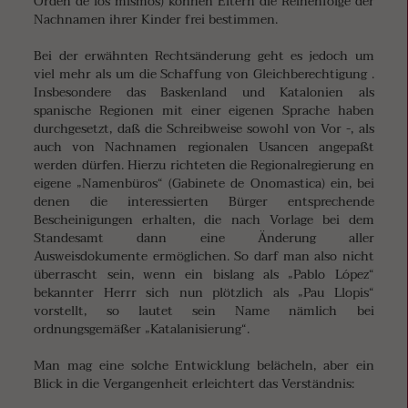
Orden de los mismos) können Eltern die Reihenfolge der
Nachnamen ihrer Kinder frei bestimmen.
Bei der erwähnten Rechtsänderung geht es jedoch um
viel mehr als um die Schaffung von Gleichberechtigung .
Insbesondere das Baskenland und Katalonien als
spanische Regionen mit einer eigenen Sprache haben
durchgesetzt, daß die Schreibweise sowohl von Vor -, als
auch von Nachnamen regionalen Usancen angepaßt
werden dürfen. Hierzu richteten die Regionalregierung en
eigene „Namenbüros“ (Gabinete de Onomastica) ein, bei
denen die interessierten Bürger entsprechende
Bescheinigungen erhalten, die nach Vorlage bei dem
Standesamt dann eine Änderung aller
Ausweisdokumente ermöglichen. So darf man also nicht
überrascht sein, wenn ein bislang als „Pablo López“
bekannter Herrr sich nun plötzlich als „Pau Llopis“
vorstellt, so lautet sein Name nämlich bei
ordnungsgemäßer „Katalanisierung“.
Man mag eine solche Entwicklung belächeln, aber ein
Blick in die Vergangenheit erleichtert das Verständnis: