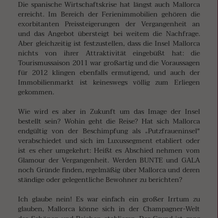
Die spanische Wirtschaftskrise hat längst auch Mallorca
erreicht. Im Bereich der Ferienimmobilien gehören die
exorbitanten Preissteigerungen der Vergangenheit an
und das Angebot übersteigt bei weitem die Nachfrage.
Aber gleichzeitig ist festzustellen, dass die Insel Mallorca
nichts von ihrer Attraktivität eingebüßt hat: die
Tourismussaison 2011 war großartig und die Voraussagen
für 2012 klingen ebenfalls ermutigend, und auch der
Immobilienmarkt ist keineswegs völlig zum Erliegen
gekommen.
Wie wird es aber in Zukunft um das Image der Insel
bestellt sein? Wohin geht die Reise? Hat sich Mallorca
endgültig von der Beschimpfung als „Putzfraueninsel"
verabschiedet und sich im Luxussegment etabliert oder
ist es eher umgekehrt: Heißt es Abschied nehmen vom
Glamour der Vergangenheit. Werden BUNTE und GALA
noch Gründe finden, regelmäßig über Mallorca und deren
ständige oder gelegentliche Bewohner zu berichten?
Ich glaube nein! Es war einfach ein großer Irrtum zu
glauben, Mallorca könne sich in der Champagner-Welt