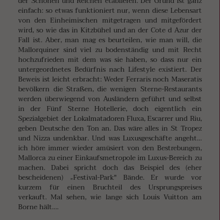
der Schönen und Reichen etablieren. Der Grund ist ganz
einfach: so etwas funktioniert nur, wenn diese Lebensart
von den Einheimischen mitgetragen und mitgefördert
wird, so wie das in Kitzbühel und an der Cote d Azur der
Fall ist. Aber, man mag es beurteilen, wie man will, die
Mallorquiner sind viel zu bodenständig und mit Recht
hochzufrieden mit dem was sie haben, so dass nur ein
untergeordnetes Bedürfnis nach Lifestyle existiert. Der
Beweis ist leicht erbracht: Weder Ferraris noch Maseratis
bevölkern die Straßen, die wenigen Sterne-Restaurants
werden überwiegend von Ausländern geführt und selbst
in der Fünf Sterne Hotellerie, doch eigentlich ein
Spezialgebiet der Lokalmatadoren Fluxa, Escarrer und Riu,
geben Deutsche den Ton an. Das wäre alles in St Tropez
und Nizza undenkbar. Und was Luxusgeschäfte angeht…
ich höre immer wieder amüsiert von den Bestrebungen,
Mallorca zu einer Einkaufsmetropole im Luxus-Bereich zu
machen. Dabei spricht doch das Beispiel des (eher
bescheidenen) „Festival-Park" Bände. Er wurde vor
kurzem für einen Bruchteil des Ursprungspreises
verkauft. Mal sehen, wie lange sich Louis Vuitton am
Borne hält….