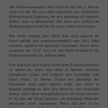
Alle Weihnachtsmärkte sind eröffnet und der 2. Advent
steht vor der Tür, nun sollte eigentlich eine besinnliche
Weihnachtszeit beginnen, die sich allerdings oft dadurch
äußert, dass es allerhöchste Zeit wird, nun endlich die
Weihnachtsgeschenke für alle seine Lieben zu besorgen.
Wie leicht vergisst man dabei, dass noch jemand die
Hand aufhält und unmissverständlich eine (Ab-) Gabe
erwartet, nämlich das spanische Finanzamt. Daher nicht
vergessen am 31.12. wird für alle Nicht-Residenten die
Einkommensteuer zur Zahlung fällig.
Nun mag man sich fragen, wieso denn Einkommensteuer
zu zahlen ist, wenn man doch in Spanien keinerlei
Einnahmen erzielt und lediglich eine Immobilie sein
Eigen nennt. Zu diesem Thema hat allerdings das
Finanzamt seine ganz eigenen Logik: wer nicht in
Spanien ansässig ist aber hier dennoch eine Immobilie
besitzt, nutzt diese zwangsläufig (nur) als Zweitwohnsitz.
Er ist also auf dieses Anwesen als ständigem Wohnsitz
überhaupt nicht angewiesen. Wenn das aber so ist,