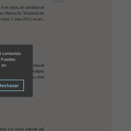
sollte
4 de junio, de medidas de
 im Mietrecht. Wesentliche
em 5. Juni 2013, es sei...
l contenido
. Puedes
aren . Offen blieb damals
c en
ie einige Sachverständigen
n, es ist vielmehr so, dass
Rechazar
i dem ich mich damals auf