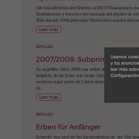
Mit Inkrafttreten des Gesetzes 4/2013 'Massnahmen zur 
flexibilización y fomento del mercado del alquiler de v
Teile des seit 1994 geltenden Mietrechtes wurden überarbe
Leer más
Artículo
Usamos cookie
2007/2008: Subprime á la Es
y los anuncios
So ungefähr Mitte 2008 war selbst dem größten Optimis
leer más sobr
lediglich, ob die Krise, wie einige Optimisten glaubten
Configuración
meinten, sogar mehr als 5 Jahre dauern könnte . Nun begin
es...
Leer más
Artículo
Erben für Anfänger
Erbrecht war und ist bei Jurastudenten an der Uni bes