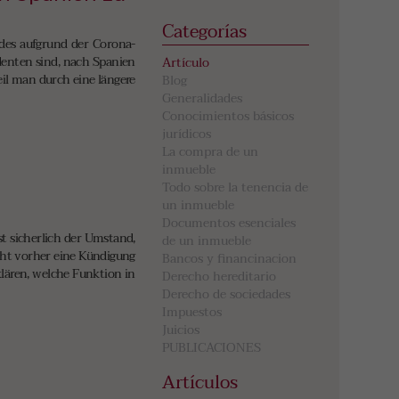
Categorías
des aufgrund der Corona-
identen sind, nach Spanien
Artículo
eil man durch eine längere
Blog
Generalidades
Conocimientos básicos
jurídicos
La compra de un
inmueble
Todo sobre la tenencia de
un inmueble
Documentos esenciales
t sicherlich der Umstand,
de un inmueble
richt vorher eine Kündigung
Bancos y financinacion
klären, welche Funktion in
Derecho hereditario
Derecho de sociedades
Impuestos
Juicios
PUBLICACIONES
Artículos