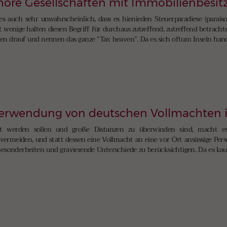
shore Gesellschaften mit Immobilienbesit
es auch sehr unwahrscheinlich, dass es hienieden Steuerparadiese (paraísos
t wenige halten diesen Begriff für durchaus zutreffend, zutreffend betrac
inen drauf und nennen das ganze “Tax heaven”. Da es sich oftum Inseln hand
 Verwendung von deutschen Vollmachten 
gt werden sollen und große Distanzen zu überwinden sind, macht es
vermeiden, und statt dessen eine Vollmacht an eine vor Ort ansässige Perso
Besonderheiten und gravierende Unterschiede zu berücksichtigen. Da es k