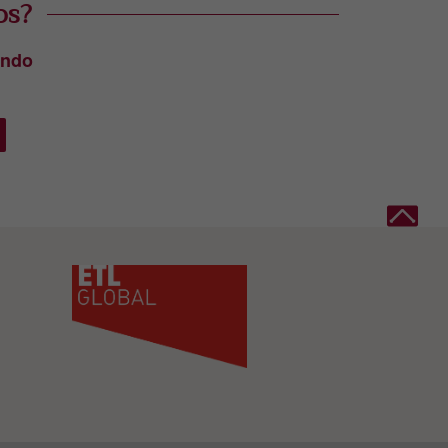
os?
ando