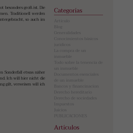
ot besonders groß ist. Die
Categorías
men. Traditionell werden
untergebracht, so auch im
Artículo
Blog
Generalidades
Conocimientos básicos
jurídicos
La compra de un
inmueble
Todo sobre la tenencia de
un inmueble
n Sonderfall etwas näher
Documentos esenciales
. Ich will hier nicht die
de un inmueble
 gilt, verweisen will ich
Bancos y financinacion
Derecho hereditario
Derecho de sociedades
Impuestos
Juicios
PUBLICACIONES
Artículos