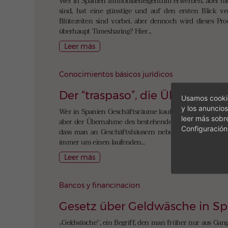
Wer in Spanien Immobilieneigentum erwerben, aber nich
sind, hat eine günstige und auf den ersten Blick ver
Blütezeiten sind vorbei, aber dennoch wird dieses Pr
überhaupt Timesharing? Hier...
Leer más
Conocimientos básicos jurídicos
Der “traspaso”, die Übernahm
Usamos cookie
y los anuncios
Wer in Spanien Geschäftsräume kaufen oder übernehme
leer más sobr
aber der Übernahme des bestehenden Pachtvertrages vom
Configuración
dass man an Geschäftshäusern neben dem bekannten S
immer um einen laufenden...
Leer más
Bancos y financinacion
Gesetz über Geldwäsche in Sp
„Geldwäsche“, ein Begriff, den man früher nur aus Gan