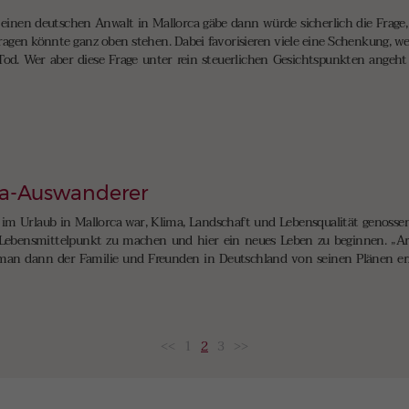
 einen deutschen Anwalt in Mallorca gäbe dann würde sicherlich die Frag
ragen könnte ganz oben stehen. Dabei favorisieren viele eine Schenkung, we
od. Wer aber diese Frage unter rein steuerlichen Gesichtspunkten angeh
rca-Auswanderer
 im Urlaub in Mallorca war, Klima, Landschaft und Lebensqualität genossen
ebensmittelpunkt zu machen und hier ein neues Leben zu beginnen. „Ar
man dann der Familie und Freunden in Deutschland von seinen Plänen erz
<<
1
2
3
>>