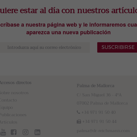
uiere estar al día con nuestros artícul
críbase a nuestra página web y le informaremos cu
aparezca una nueva publicación
SUSCRIBIRSE
Accesos directos
Palma de Mallorca
Sobre nosotros
C/ San Miguel 36 - 4ºA
Contacto
07002 Palma de Mallorca
Equipo
+34 971 91 50 40
Publicaciones
+34 971 91 50 44
Artículos
palma@dr-reichmann.com