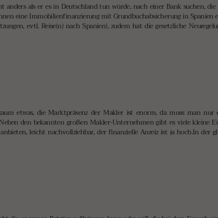
t anders als er es in Deutschland tun würde, nach einer Bank suchen, die e
l ihnen eine Immobilienfinanzierung mit Grundbuchabsicherung in Spanien e
ungen, evtl. Reise(n) nach Spanien), zudem hat die gesetzliche Neuregelu
aum etwas, die Marktpräsenz der Makler ist enorm, da muss man nur ei
. Neben den bekannten großen Makler-Unternehmen gibt es viele kleine Ei
bieten, leicht nachvollziehbar, der finanzielle Anreiz ist ja hoch.In der 