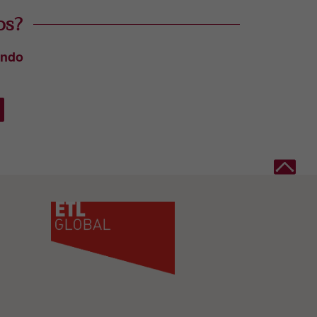
os?
ando